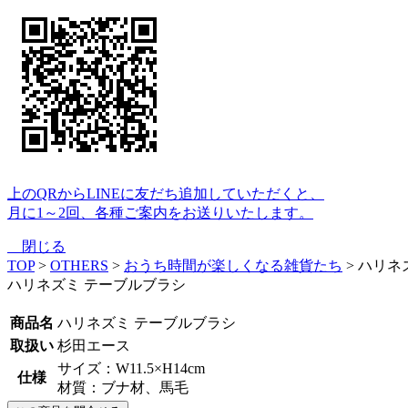
上のQRからLINEに友だち追加していただくと、
月に1～2回、各種ご案内をお送りいたします。
閉じる
TOP
>
OTHERS
>
おうち時間が楽しくなる雑貨たち
> ハリネ
ハリネズミ テーブルブラシ
商品名
ハリネズミ テーブルブラシ
取扱い
杉田エース
サイズ：W11.5×H14cm
仕様
材質：ブナ材、馬毛