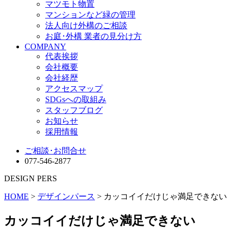
マツモト物置
マンションなど緑の管理
法人向け外構のご相談
お庭･外構 業者の見分け方
COMPANY
代表挨拶
会社概要
会社経歴
アクセスマップ
SDGsへの取組み
スタッフブログ
お知らせ
採用情報
ご相談･お問合せ
077-546-2877
DESIGN PERS
HOME
>
デザインパース
> カッコイイだけじゃ満足できない
カッコイイだけじゃ満足できない