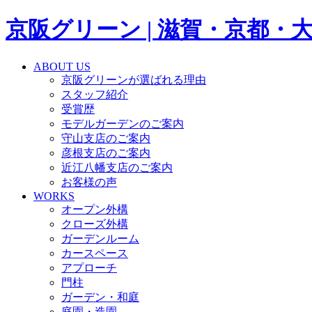
京阪グリーン | 滋賀・京都
ABOUT US
京阪グリーンが選ばれる理由
スタッフ紹介
受賞歴
モデルガーデンのご案内
守山支店のご案内
彦根支店のご案内
近江八幡支店のご案内
お客様の声
WORKS
オープン外構
クローズ外構
ガーデンルーム
カースペース
アプローチ
門柱
ガーデン・和庭
庭園・造園