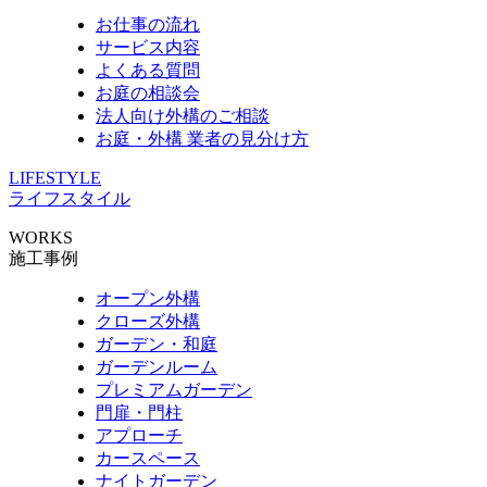
お仕事の流れ
サービス内容
よくある質問
お庭の相談会
法人向け外構のご相談
お庭・外構 業者の見分け方
LIFESTYLE
ライフスタイル
WORKS
施工事例
オープン外構
クローズ外構
ガーデン・和庭
ガーデンルーム
プレミアムガーデン
門扉・門柱
アプローチ
カースペース
ナイトガーデン