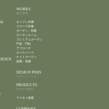
WORKS
施工事例
理由
オープン外構
クローズ外構
ガーデン・和庭
ガーデンルーム
プレミアムガーデン
門扉・門柱
アプローチ
カースペース
ナイトガーデン
ARDEN
庭園・造園
DESIGN PERS
デザインパース
PRODUCTS
おすすめ商品
方
マツモト物置
COMPANY