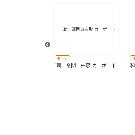
モダン
植栽の緑が映えるナチ
”新・空間自由形”カーポート
和
ダン外構