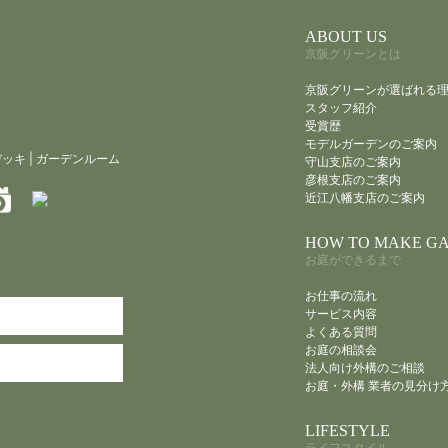
ABOUT US
京阪グリーンとは
京阪グリーンが選ばれる
スタッフ紹介
受賞歴
モデルガーデンのご案内
デッキ
|
ガーデンルーム
守山支店のご案内
彦根支店のご案内
近江八幡支店のご案内
HOW TO MAKE G
お庭ができるまで
お仕事の流れ
サービス内容
よくある質問
お庭の相談会
法人向け外構のご相談
お庭・外構 業者の見分け
LIFESTYLE
ライフスタイル