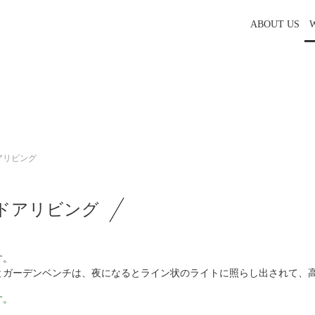
ABOUT US
アリビング
ドアリビング
す。
とガーデンベンチは、夜になるとライン状のライトに照らし出されて、
す。