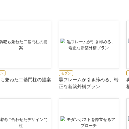
ス
ン
モダン
犯も兼ねた二基門柱の提案
黒フレームが引き締める、端
正な新築外構プラン