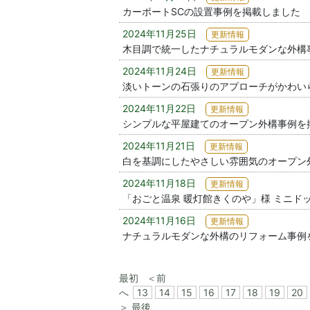
カーポートSCの設置事例を掲載しました
2024年11月25日
更新情報
木目調で統一したナチュラルモダンな外構
2024年11月24日
更新情報
淡いトーンの石張りのアプローチがかわい
2024年11月22日
更新情報
シンプルな平屋建てのオープン外構事例を
2024年11月21日
更新情報
白を基調にしたやさしい雰囲気のオープン
2024年11月18日
更新情報
「おごと温泉 暖灯館きくのや」様 ミニド
2024年11月16日
更新情報
ナチュラルモダンな外構のリフォーム事例
最初
＜前
へ
13
14
15
16
17
18
19
20
＞
最後