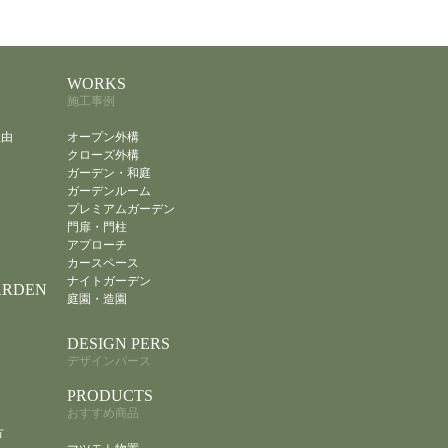
WORKS
施工事例
理由
オープン外構
クローズ外構
ガーデン・和庭
ガーデンルーム
プレミアムガーデン
門扉・門柱
アプローチ
カースペース
ナイトガーデン
ARDEN
庭園・造園
DESIGN PERS
デザインパース
PRODUCTS
おすすめ商品
方