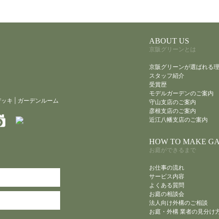
ABOUT US
京阪グリーンとは
京阪グリーンが選ばれる
スタッフ紹介
受賞歴
モデルガーデンのご案内
デッキ
|
ガーデンルーム
守山支店のご案内
彦根支店のご案内
近江八幡支店のご案内
HOW TO MAKE G
お庭ができるまで
お仕事の流れ
サービス内容
よくある質問
お庭の相談会
法人向け外構のご相談
お庭・外構 業者の見分け