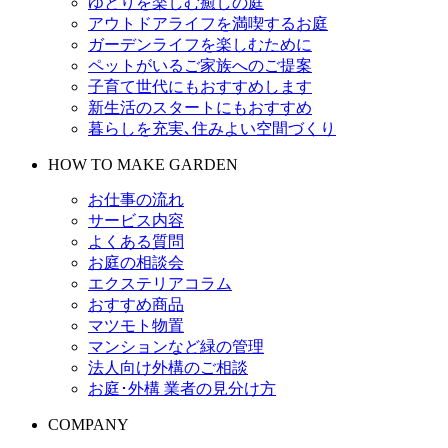
ゆとりを楽しむ癒しの庭
アウトドアライフを満喫するお庭
ガーデンライフを楽しむために
ペットがいるご家族へのご提案
子育て世代にもおすすめします
新生活のスタートにもおすすめ
暮らしを充実､住みよい空間づくり
HOW TO MAKE GARDEN
お仕事の流れ
サービス内容
よくある質問
お庭の相談会
エクステリアコラム
おすすめ商品
マツモト物置
マンションなど緑の管理
法人向け外構のご相談
お庭･外構 業者の見分け方
COMPANY