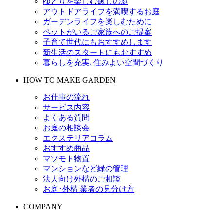
ゆとりを楽しむ癒しの庭
アウトドアライフを満喫するお庭
ガーデンライフを楽しむために
ペットがいるご家族へのご提案
子育て世代にもおすすめします
新生活のスタートにもおすすめ
暮らしを充実､住みよい空間づくり
HOW TO MAKE GARDEN
お仕事の流れ
サービス内容
よくある質問
お庭の相談会
エクステリアコラム
おすすめ商品
マツモト物置
マンションなど緑の管理
法人向け外構のご相談
お庭･外構 業者の見分け方
COMPANY