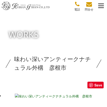
電話
問合せ
WORKS
味わい深いアンティークナチ
ュラル外構 彦根市
Save