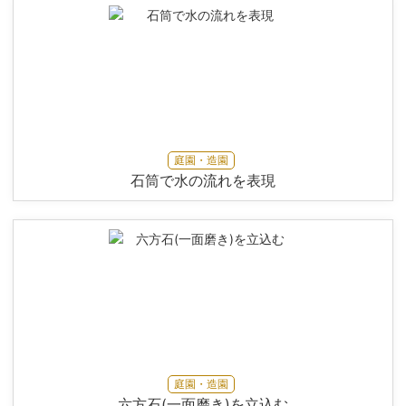
庭園・造園
石筒で水の流れを表現
庭園・造園
六方石(一面磨き)を立込む