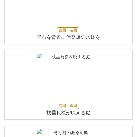
庭園・造園
景石を背景に信楽焼の水鉢を
庭園・造園
枝垂れ桜が映える庭