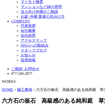
マツモト物置
マンションなど緑の管理
法人向け外構のご相談
お庭･外構 業者の見分け方
COMPANY
代表挨拶
会社概要
会社経歴
アクセスマップ
SDGsへの取組み
スタッフブログ
お知らせ
採用情報
ご相談･お問合せ
077-546-2877
WORKS
HOME
>
施工事例
> 六方石の板石 高級感のある純和庭 草
六方石の板石 高級感のある純和庭 草