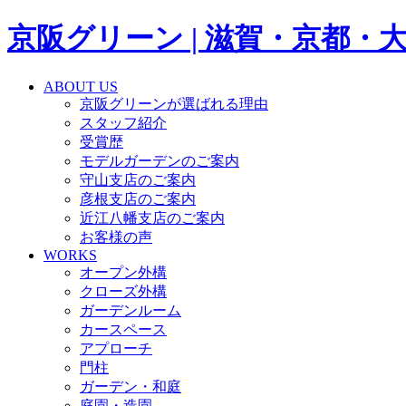
京阪グリーン | 滋賀・京都
ABOUT US
京阪グリーンが選ばれる理由
スタッフ紹介
受賞歴
モデルガーデンのご案内
守山支店のご案内
彦根支店のご案内
近江八幡支店のご案内
お客様の声
WORKS
オープン外構
クローズ外構
ガーデンルーム
カースペース
アプローチ
門柱
ガーデン・和庭
庭園・造園