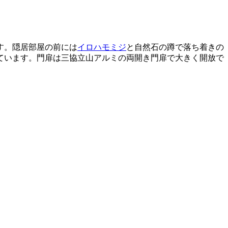
す。隠居部屋の前には
イロハモミジ
と自然石の蹲で落ち着きの
ています。門扉は三協立山アルミの両開き門扉で大きく開放で