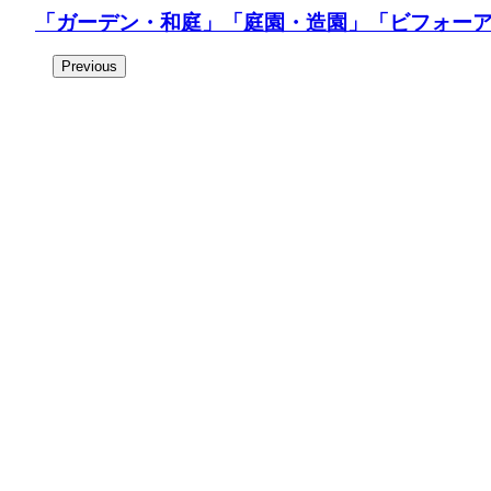
「ガーデン・和庭」
「庭園・造園」
「ビフォー
Previous