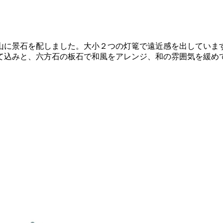
山に景石を配しました。大小２つの灯篭で遠近感を出していま
て込みと、六方石の板石で和風をアレンジ、和の雰囲気を緩め