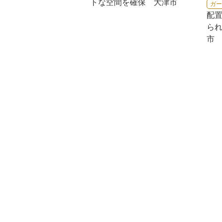
トな空間を確保 大津市
ガー
配
ら
市