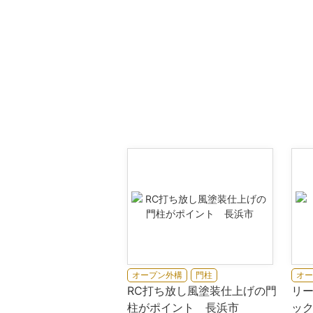
オープン外構
門柱
オー
RC打ち放し風塗装仕上げの門
リ
柱がポイント 長浜市
ッ