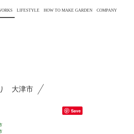
WORKS
LIFESTYLE
HOW TO MAKE GARDEN
COMPANY
り 大津市
Save