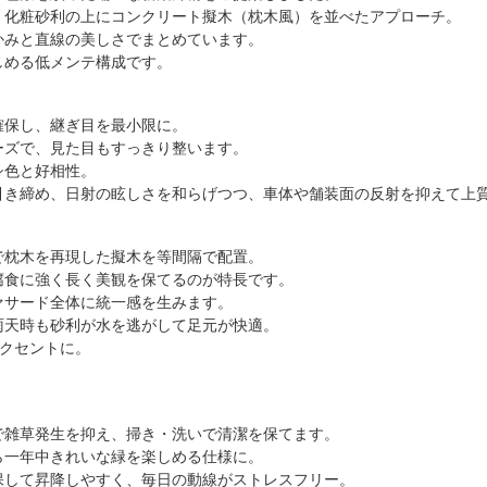
、化粧砂利の上にコンクリート擬木（枕木風）を並べたアプローチ。
かみと直線の美しさでまとめています。
しめる低メンテ構成です。
確保し、継ぎ目を最小限に。
ーズで、見た目もすっきり整います。
シ色と好相性。
引き締め、日射の眩しさを和らげつつ、車体や舗装面の反射を抑えて上
で枕木を再現した擬木を等間隔で配置。
腐食に強く長く美観を保てるのが特長です。
ァサード全体に統一感を生みます。
雨天時も砂利が水を逃がして足元が快適。
アクセントに。
で雑草発生を抑え、掃き・洗いで清潔を保てます。
ら一年中きれいな緑を楽しめる仕様に。
保して昇降しやすく、毎日の動線がストレスフリー。