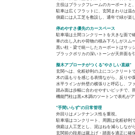
主役はブラックフレームのカーポートと
駐車は広くフラットに、玄関まわりは温
側庭には人工芝を敷設し、通年で緑が楽
停めやすさ優先のカースペース
駐車場は土間コンクリートを大きな面で
車の出し入れや荷物の積み下ろしがスム
黒い柱・梁で統一したカーポートはサッ
ブラックポリカの深いトーンが天井面を
擬木アプローチがつくる“やさしい直線”
玄関へは、化粧砂利の上にコンクリート
木の温もりを感じる表情ながら、反りや
水平ラインが外壁の横張りと呼応し、フ
踏み面は歩幅に合わせやすいピッチで、
機能門柱は黒×木調のツートンで表札が
“手間いらず”の日常管理
外回りはメンテナンス性を重視。
駐車場はコンクリート、周囲は化粧砂利
側庭は人工芝とし、泥はねを減らしなが
玄関前の段差は蹴上げ・踏面を適正に確