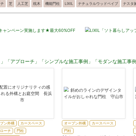
ーチ
芝
人工芝
枕木
機能門柱
LIXIL
ナチュラルウッドペイブ
ナスタ
ス」
「アプローチ」
「シンプルな施工事例」
「モダンな施工事
プン外構
カースペース
オープン外構
カースペース
ローチ
門柱
門柱