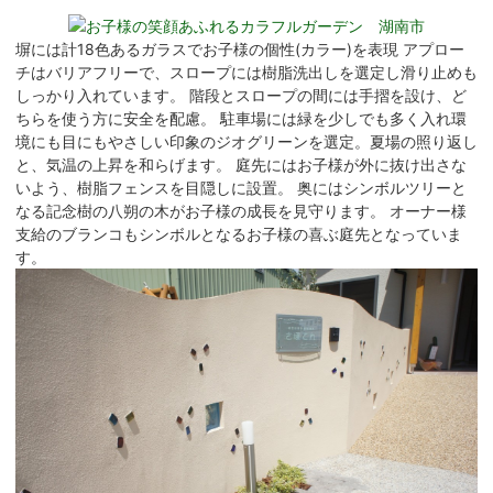
塀には計18色あるガラスでお子様の個性(カラー)を表現 アプロー
チはバリアフリーで、スロープには樹脂洗出しを選定し滑り止めも
しっかり入れています。 階段とスロープの間には手摺を設け、ど
ちらを使う方に安全を配慮。 駐車場には緑を少しでも多く入れ環
境にも目にもやさしい印象のジオグリーンを選定。夏場の照り返し
と、気温の上昇を和らげます。 庭先にはお子様が外に抜け出さな
いよう、樹脂フェンスを目隠しに設置。 奥にはシンボルツリーと
なる記念樹の八朔の木がお子様の成長を見守ります。 オーナー様
支給のブランコもシンボルとなるお子様の喜ぶ庭先となっていま
す。