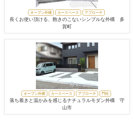
オープン外構
カースペース
アプローチ
長くお使い頂ける、飽きのこないシンプルな外構 多
賀町
オープン外構
カースペース
アプローチ
門柱
落ち着きと温かみを感じるナチュラルモダン外構 守
山市