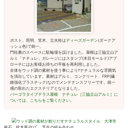
ポスト、照明、笠木、立水栓は
ディーズガーデン
(ダークア
ッシュ色)で統一。
門柱裏のスペースに駐輪場を設けました。屋根は三協立山ア
ルミ「ナチュレ」ガレージにはスタンプ(木目モールド)アプ
ローチにはお客様お持ちの平板を再利用しました。
全体をウッド調の素材を使う事によりﾅナチュラルな雰囲気
を演出しています。素材はアルミ、コンクリート、FRP(繊
維強化プラスチック)なのでメンテナンスフリーです。統一
感の取れたエクステリアとなりました。
パーゴラタイプテラス屋根 ナチュレ［三協立山アルミ］に
ついては、こちらをご覧ください。
板石、枕木風ｽﾀﾝﾌﾟ、芝生の組み合わせ