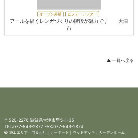
オープン外構
ビフォーアフター
アールを描くレンガづくりの階段が魅力です 大津
市
▲ 一覧へ戻る
〒520-2276 滋賀県大津市里5-1-35
TEL:
077-546-2877
FAX:077-546-2874
施工エリア
門まわり
|
カーポート
|
ウッドデッキ
|
ガーデンルーム