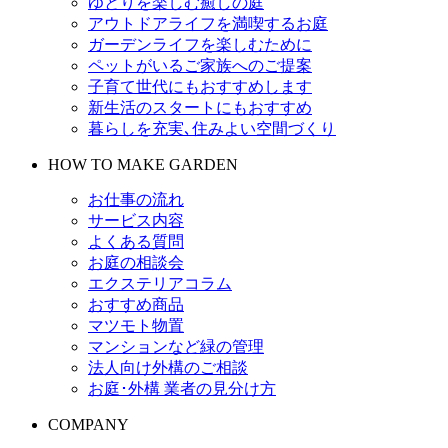
ゆとりを楽しむ癒しの庭
アウトドアライフを満喫するお庭
ガーデンライフを楽しむために
ペットがいるご家族へのご提案
子育て世代にもおすすめします
新生活のスタートにもおすすめ
暮らしを充実､住みよい空間づくり
HOW TO MAKE GARDEN
お仕事の流れ
サービス内容
よくある質問
お庭の相談会
エクステリアコラム
おすすめ商品
マツモト物置
マンションなど緑の管理
法人向け外構のご相談
お庭･外構 業者の見分け方
COMPANY