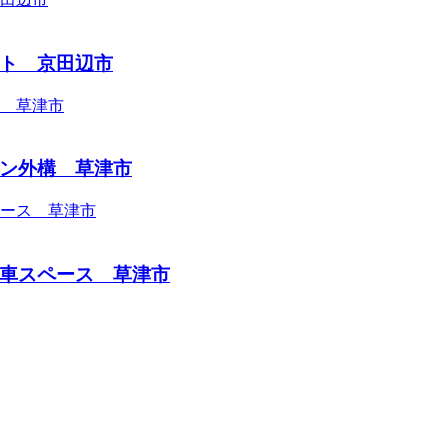
ト 京田辺市
ン外構 草津市
車スペース 草津市