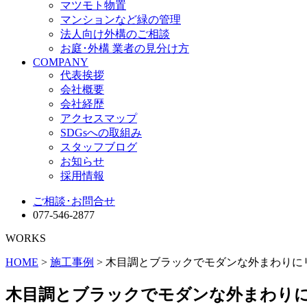
マツモト物置
マンションなど緑の管理
法人向け外構のご相談
お庭･外構 業者の見分け方
COMPANY
代表挨拶
会社概要
会社経歴
アクセスマップ
SDGsへの取組み
スタッフブログ
お知らせ
採用情報
ご相談･お問合せ
077-546-2877
WORKS
HOME
>
施工事例
> 木目調とブラックでモダンな外まわりに
木目調とブラックでモダンな外まわり