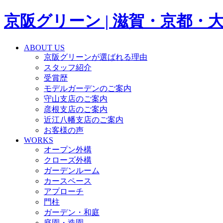
京阪グリーン | 滋賀・京都
ABOUT US
京阪グリーンが選ばれる理由
スタッフ紹介
受賞歴
モデルガーデンのご案内
守山支店のご案内
彦根支店のご案内
近江八幡支店のご案内
お客様の声
WORKS
オープン外構
クローズ外構
ガーデンルーム
カースペース
アプローチ
門柱
ガーデン・和庭
庭園・造園