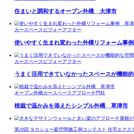
住まいと調和するオープン外構 大津市
カースペース
ビフォーアフター
使いやすく生まれ変わった外構リフォーム事例
カースペース
ビフォーアフター
うまく活用できていなかったスペースが機能的
オープン外構
カースペース
アプローチ
門柱
植栽で温かみを添えたシンプル外構 草津市
第29回 タカショー庭空間施工例コンテスト 住宅エク