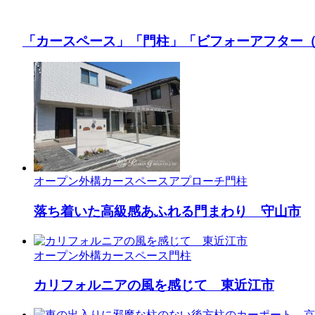
「カースペース」
「門柱」
「ビフォーアフター
オープン外構
カースペース
アプローチ
門柱
落ち着いた高級感あふれる門まわり 守山市
オープン外構
カースペース
門柱
カリフォルニアの風を感じて 東近江市