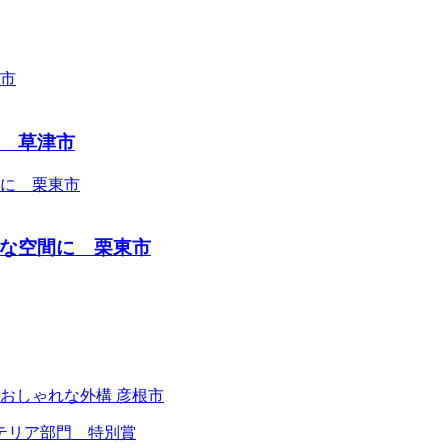
 草津市
な空間に 栗東市
ステリア部門 特別賞