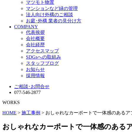
マツモト物置
マンションなど緑の管理
法人向け外構のご相談
お庭･外構 業者の見分け方
COMPANY
代表挨拶
会社概要
会社経歴
アクセスマップ
SDGsへの取組み
スタッフブログ
お知らせ
採用情報
ご相談･お問合せ
077-546-2877
WORKS
HOME
>
施工事例
> おしゃれなカーポートで一体感のある
おしゃれなカーポートで一体感のある