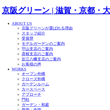
京阪グリーン | 滋賀・京都
ABOUT US
京阪グリーンが選ばれる理由
スタッフ紹介
受賞歴
モデルガーデンのご案内
守山支店のご案内
彦根支店のご案内
近江八幡支店のご案内
お客様の声
WORKS
オープン外構
クローズ外構
ガーデンルーム
カースペース
アプローチ
門柱
ガーデン・和庭
庭園・造園