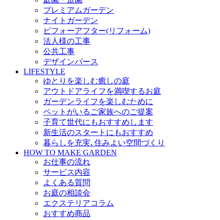
プレミアムガーデン
ナイトガーデン
ビフォーアフター(リフォーム)
法人様の工事
公共工事
デザインパース
LIFESTYLE
ゆとりを楽しむ癒しの庭
アウトドアライフを満喫するお庭
ガーデンライフを楽しむために
ペットがいるご家族へのご提案
子育て世代にもおすすめします
新生活のスタートにもおすすめ
暮らしを充実､住みよい空間づくり
HOW TO MAKE GARDEN
お仕事の流れ
サービス内容
よくある質問
お庭の相談会
エクステリアコラム
おすすめ商品