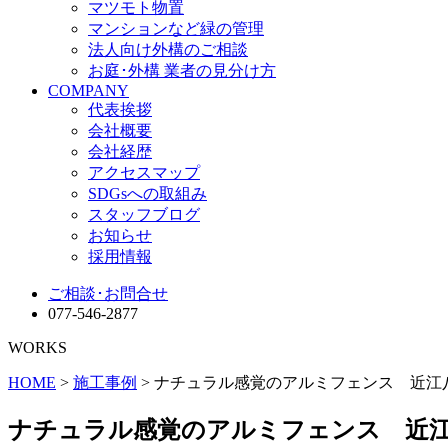
マツモト物置
マンションなど緑の管理
法人向け外構のご相談
お庭･外構 業者の見分け方
COMPANY
代表挨拶
会社概要
会社経歴
アクセスマップ
SDGsへの取組み
スタッフブログ
お知らせ
採用情報
ご相談･お問合せ
077-546-2877
WORKS
HOME
>
施工事例
> ナチュラル感覚のアルミフェンス 近江
ナチュラル感覚のアルミフェンス 近