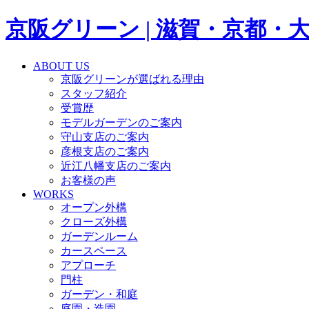
京阪グリーン | 滋賀・京都
ABOUT US
京阪グリーンが選ばれる理由
スタッフ紹介
受賞歴
モデルガーデンのご案内
守山支店のご案内
彦根支店のご案内
近江八幡支店のご案内
お客様の声
WORKS
オープン外構
クローズ外構
ガーデンルーム
カースペース
アプローチ
門柱
ガーデン・和庭
庭園・造園