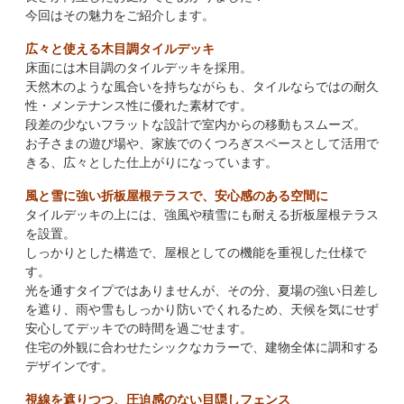
今回はその魅力をご紹介します。
広々と使える木目調タイルデッキ
床面には木目調のタイルデッキを採用。
天然木のような風合いを持ちながらも、タイルならではの耐久
性・メンテナンス性に優れた素材です。
段差の少ないフラットな設計で室内からの移動もスムーズ。
お子さまの遊び場や、家族でのくつろぎスペースとして活用で
きる、広々とした仕上がりになっています。
風と雪に強い折板屋根テラスで、安心感のある空間に
タイルデッキの上には、強風や積雪にも耐える折板屋根テラス
を設置。
しっかりとした構造で、屋根としての機能を重視した仕様で
す。
光を通すタイプではありませんが、その分、夏場の強い日差し
を遮り、雨や雪もしっかり防いでくれるため、天候を気にせず
安心してデッキでの時間を過ごせます。
住宅の外観に合わせたシックなカラーで、建物全体に調和する
デザインです。
視線を遮りつつ、圧迫感のない目隠しフェンス