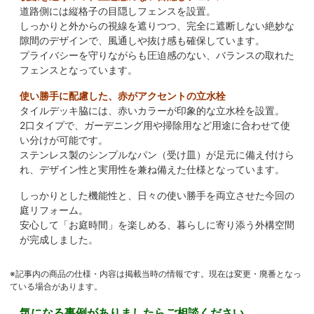
道路側には縦格子の目隠しフェンスを設置。
しっかりと外からの視線を遮りつつ、完全に遮断しない絶妙な
隙間のデザインで、風通しや抜け感も確保しています。
プライバシーを守りながらも圧迫感のない、バランスの取れた
フェンスとなっています。
使い勝手に配慮した、赤がアクセントの立水栓
タイルデッキ脇には、赤いカラーが印象的な立水栓を設置。
2口タイプで、ガーデニング用や掃除用など用途に合わせて使
い分けが可能です。
ステンレス製のシンプルなパン（受け皿）が足元に備え付けら
れ、デザイン性と実用性を兼ね備えた仕様となっています。
しっかりとした機能性と、日々の使い勝手を両立させた今回の
庭リフォーム。
安心して「お庭時間」を楽しめる、暮らしに寄り添う外構空間
が完成しました。
※記事内の商品の仕様・内容は掲載当時の情報です。現在は変更・廃番となっ
ている場合があります。
気になる事例がありましたらご相談ください