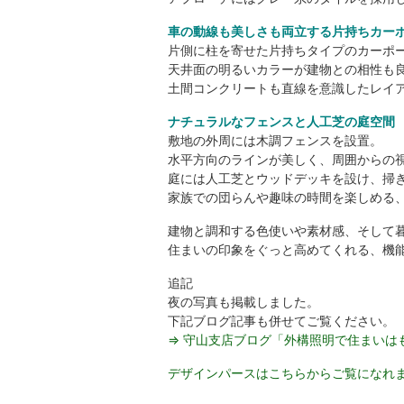
車の動線も美しさも両立する片持ちカー
片側に柱を寄せた片持ちタイプのカーポ
天井面の明るいカラーが建物との相性も
土間コンクリートも直線を意識したレイ
ナチュラルなフェンスと人工芝の庭空間
敷地の外周には木調フェンスを設置。
水平方向のラインが美しく、周囲からの
庭には人工芝とウッドデッキを設け、掃
家族での団らんや趣味の時間を楽しめる
建物と調和する色使いや素材感、そして
住まいの印象をぐっと高めてくれる、機
追記
夜の写真も掲載しました。
下記ブログ記事も併せてご覧ください。
⇒ 守山支店ブログ「外構照明で住まいは
デザインパースはこちらからご覧になれ