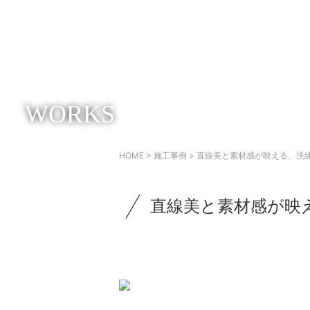
WORKS
HOME
>
施工事例
> 直線美と素材感が映える、洗
直線美と素材感が映