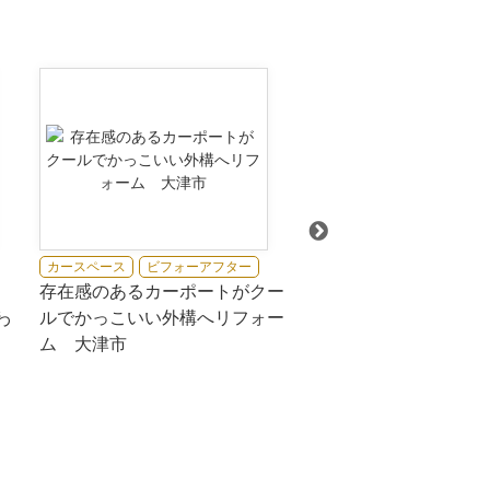
カースペース
ビフォーアフター
カースペース
存在感のあるカーポートがクー
土間、ピンコロ、那智
ルでかっこいい外構へリフォー
スペース
わ
ム 大津市