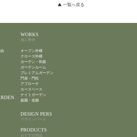
▲ 一覧へ戻る
WORKS
施工事例
理由
オープン外構
クローズ外構
ガーデン・和庭
ガーデンルーム
プレミアムガーデン
門扉・門柱
アプローチ
カースペース
ナイトガーデン
ARDEN
庭園・造園
DESIGN PERS
デザインパース
PRODUCTS
おすすめ商品