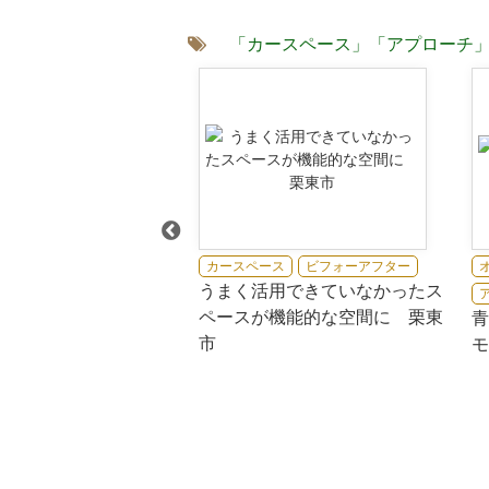
「カースペース」
「アプローチ
構
カースペース
カースペース
ビフォーアフター
うまく活用できていなかったス
門柱
ペースが機能的な空間に 栗東
の平屋を引き立てる洗
青
市
ンの新築外構 近江八
モ