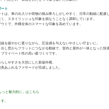
ポート
ートは、車の出入りや荷物の積み降ろしがしやすく、日常の動線に配慮
良く、スタイリッシュな印象を損なうことなく調和しています。
アウトで、外構全体のスマートな印象を高めています。
視線を緩やかに遮りながら、圧迫感を与えないやさしい佇まいに。
き出し窓からフラットにつながる動線で、室内と屋外が一体となった快
、プライベート性の高い庭づくりです。
暮らしやすさを大切にした新築外構。
能美あふれるファサードが完成しました。
もっと魅力的に」はこちら
ます。