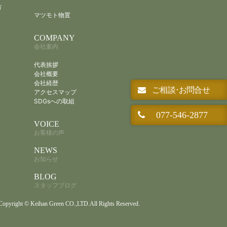
方
マツモト物置
COMPANY
会社案内
代表挨拶
会社概要
会社経歴
ご相談･お問合せ
アクセスマップ
SDGsへの取組
077-546-2877
VOICE
お客様の声
NEWS
お知らせ
BLOG
スタッフブログ
Copyright © Keihan Green CO.,LTD.All Rights Reserved.