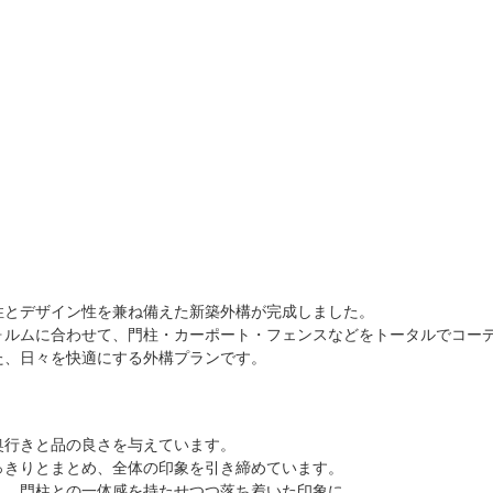
性とデザイン性を兼ね備えた新築外構が完成しました。
ォルムに合わせて、門柱・カーポート・フェンスなどをトータルでコー
た、日々を快適にする外構プランです。
奥行きと品の良さを与えています。
っきりとまとめ、全体の印象を引き締めています。
し、門柱との一体感を持たせつつ落ち着いた印象に。