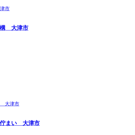
構 大津市
佇まい 大津市