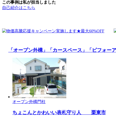
この事例は私が担当しました
自己紹介はこちら
「オープン外構」
「カースペース」
「ビフォー
オープン外構
門柱
ちょこんとかわいい表札守り人 栗東市