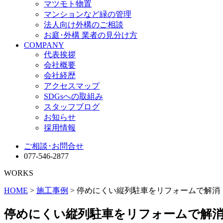
マツモト物置
マンションなど緑の管理
法人向け外構のご相談
お庭･外構 業者の見分け方
COMPANY
代表挨拶
会社概要
会社経歴
アクセスマップ
SDGsへの取組み
スタッフブログ
お知らせ
採用情報
ご相談･お問合せ
077-546-2877
WORKS
HOME
>
施工事例
> 停めにくい縦列駐車をリフォームで解消
停めにくい縦列駐車をリフォームで解