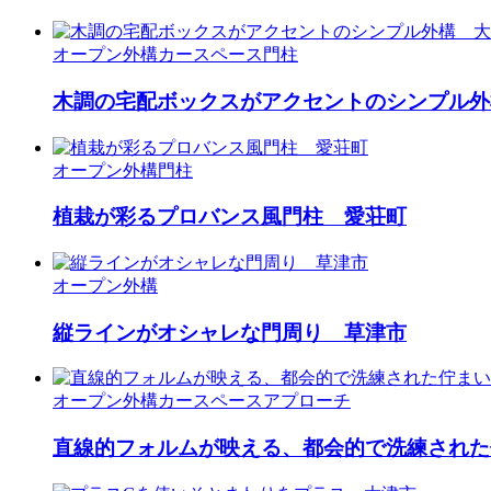
オープン外構
カースペース
門柱
木調の宅配ボックスがアクセントのシンプル外
オープン外構
門柱
植栽が彩るプロバンス風門柱 愛荘町
オープン外構
縦ラインがオシャレな門周り 草津市
オープン外構
カースペース
アプローチ
直線的フォルムが映える、都会的で洗練された