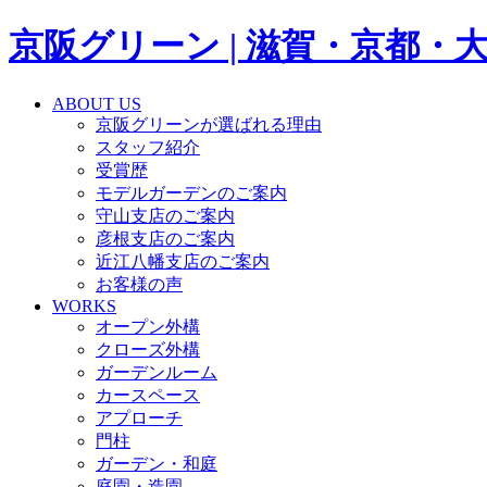
京阪グリーン | 滋賀・京都
ABOUT US
京阪グリーンが選ばれる理由
スタッフ紹介
受賞歴
モデルガーデンのご案内
守山支店のご案内
彦根支店のご案内
近江八幡支店のご案内
お客様の声
WORKS
オープン外構
クローズ外構
ガーデンルーム
カースペース
アプローチ
門柱
ガーデン・和庭
庭園・造園