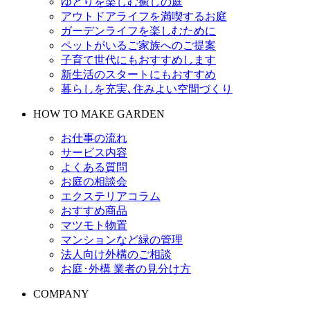
ゆとりを楽しむ癒しの庭
アウトドアライフを満喫するお庭
ガーデンライフを楽しむために
ペットがいるご家族へのご提案
子育て世代にもおすすめします
新生活のスタートにもおすすめ
暮らしを充実､住みよい空間づくり
HOW TO MAKE GARDEN
お仕事の流れ
サービス内容
よくある質問
お庭の相談会
エクステリアコラム
おすすめ商品
マツモト物置
マンションなど緑の管理
法人向け外構のご相談
お庭･外構 業者の見分け方
COMPANY