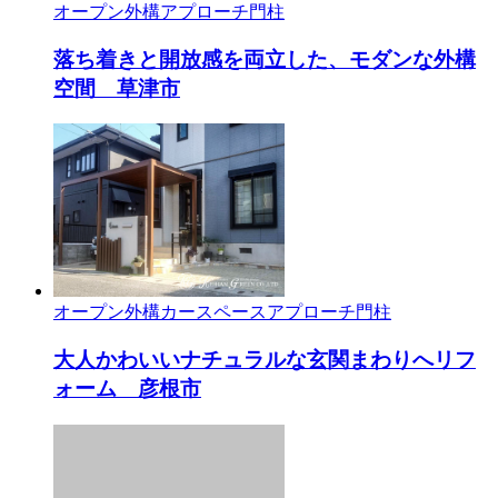
オープン外構
アプローチ
門柱
落ち着きと開放感を両立した、モダンな外構
空間 草津市
オープン外構
カースペース
アプローチ
門柱
大人かわいいナチュラルな玄関まわりへリフ
ォーム 彦根市