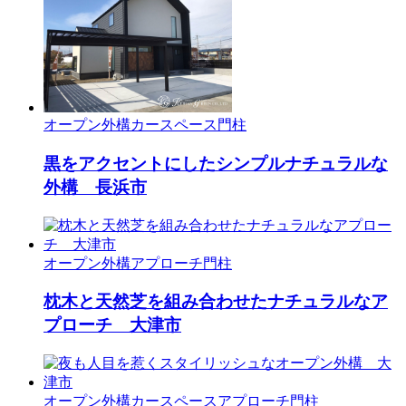
オープン外構
カースペース
門柱
黒をアクセントにしたシンプルナチュラルな
外構 長浜市
オープン外構
アプローチ
門柱
枕木と天然芝を組み合わせたナチュラルなア
プローチ 大津市
オープン外構
カースペース
アプローチ
門柱