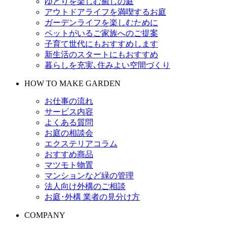
ゆとりを楽しむ癒しの庭
アウトドアライフを満喫するお庭
ガーデンライフを楽しむために
ペットがいるご家族へのご提案
子育て世代にもおすすめします
新生活のスタートにもおすすめ
暮らしを充実､住みよい空間づくり
HOW TO MAKE GARDEN
お仕事の流れ
サービス内容
よくある質問
お庭の相談会
エクステリアコラム
おすすめ商品
マツモト物置
マンションなど緑の管理
法人向け外構のご相談
お庭･外構 業者の見分け方
COMPANY