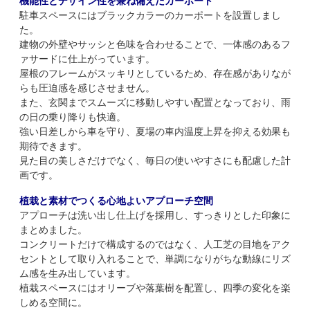
機能性とデザイン性を兼ね備えたカーポート
駐車スペースにはブラックカラーのカーポートを設置しまし
た。
建物の外壁やサッシと色味を合わせることで、一体感のあるフ
ァサードに仕上がっています。
屋根のフレームがスッキリとしているため、存在感がありなが
らも圧迫感を感じさせません。
また、玄関までスムーズに移動しやすい配置となっており、雨
の日の乗り降りも快適。
強い日差しから車を守り、夏場の車内温度上昇を抑える効果も
期待できます。
見た目の美しさだけでなく、毎日の使いやすさにも配慮した計
画です。
植栽と素材でつくる心地よいアプローチ空間
アプローチは洗い出し仕上げを採用し、すっきりとした印象に
まとめました。
コンクリートだけで構成するのではなく、人工芝の目地をアク
セントとして取り入れることで、単調になりがちな動線にリズ
ム感を生み出しています。
植栽スペースにはオリーブや落葉樹を配置し、四季の変化を楽
しめる空間に。