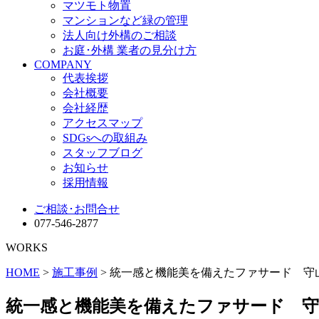
マツモト物置
マンションなど緑の管理
法人向け外構のご相談
お庭･外構 業者の見分け方
COMPANY
代表挨拶
会社概要
会社経歴
アクセスマップ
SDGsへの取組み
スタッフブログ
お知らせ
採用情報
ご相談･お問合せ
077-546-2877
WORKS
HOME
>
施工事例
> 統一感と機能美を備えたファサード 守
統一感と機能美を備えたファサード 守