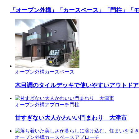
「オープン外構」
「カースペース」
「門柱」
「
オープン外構
カースペース
木目調のタイルデッキで使いやすいアウトドア
オープン外構
アプローチ
門柱
甘すぎない大人かわいい門まわり 大津市
オープン外構
カースペース
アプローチ