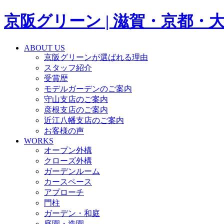
京阪グリーン | 滋賀・京都
ABOUT US
京阪グリーンが選ばれる理由
スタッフ紹介
受賞歴
モデルガーデンのご案内
守山支店のご案内
彦根支店のご案内
近江八幡支店のご案内
お客様の声
WORKS
オープン外構
クローズ外構
ガーデンルーム
カースペース
アプローチ
門柱
ガーデン・和庭
庭園・造園