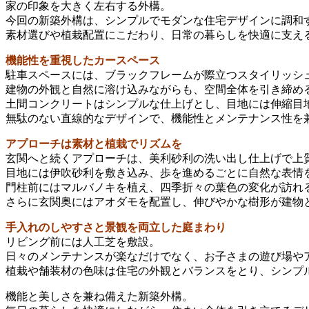
家の印象を大きく左右する外構。
今回の新築外構は、シンプルでモダンな住宅デザインに調和
素材選びや植栽配置にこだわり、日常の暮らしを快適に支え
機能性を重視したカースペース
駐車スペースには、ブラックフレームが際立つスタイリッシ
建物の外観と自然に溶け込みながらも、空間全体を引き締め
土間コンクリートはシンプルな仕上げとし、目地には伸縮目
無駄のない直線的なデザインで、機能性とメンテナンス性を
アプローチは素材と植栽でリズムを
玄関へと続くアプローチは、美利砂利の洗い出し仕上げで上
目地には伊吹砂利を敷き込み、歩を進めるごとに自然な表情
門柱前にはマルバノキを植え、四季折々の葉色の変化が訪れ
さらに玄関奥にはアオダモを配置し、伸びやかな樹形が建物
手入れのしやすさと景観を両立した庭まわり
リビング前には人工芝を敷設。
日々のメンテナンスが楽なだけでなく、お子さまの遊び場や
植栽や舗装材の色味は住宅の外観とバランスをとり、シンプ
機能と美しさを兼ね備えた新築外構。