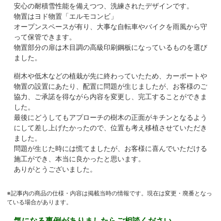
安心の耐積雪性能を備えつつ、洗練されたデザインです。
物置はヨド物置「エルモコンビ」
オープンスペースが有り、大事な自転車やバイクを雨風から守
って保管できます。
物置部分の扉は木目調の高級印刷鋼板になっているものを選び
ました。
樹木や低木などの植栽が先に終わっていたため、カーポートや
物置の設置にあたり、配置に問題が生じましたが、お客様のご
協力、ご承諾を得ながら内容を変更し、完工することができま
した。
最後にどうしてもアプローチの樹木の正面がキチンとなるよう
にして差し上げたかったので、位置も考え移植させていただき
ました。
問題が生じた時には慌てましたが、お客様に喜んでいただける
施工ができ、本当に良かったと思います。
ありがとうございました。
※記事内の商品の仕様・内容は掲載当時の情報です。現在は変更・廃番となっ
ている場合があります。
気になる事例がありましたらご相談ください