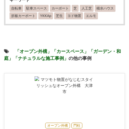
自転車
駐車スペース
カーポート
芝
人工芝
積水ハウス
折板カーポート
YKKAp
芝生
ヨド物置
エルモ
「オープン外構」
「カースペース」
「ガーデン・和
庭」
「ナチュラルな施工事例」
の他の事例
オープン外構
門柱