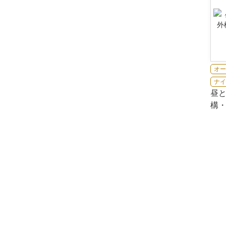
オー
ナイ
昼
構