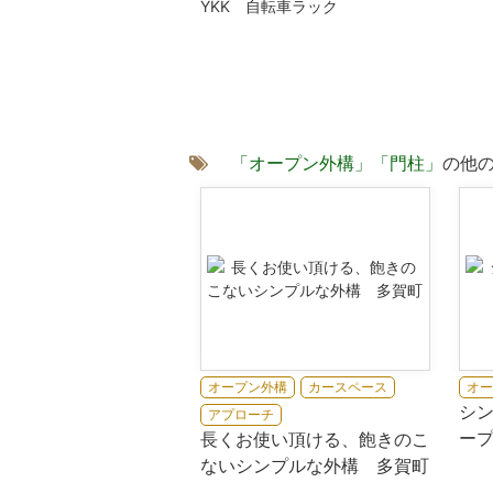
YKK 自転車ラック
「オープン外構」
「門柱」
の他
オープン外構
カースペース
オー
シ
アプローチ
ー
長くお使い頂ける、飽きのこ
ないシンプルな外構 多賀町