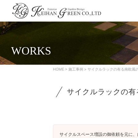
WORKS
HOME
>
施工事例
> サイクルラックの有る南欧風
サイクルラックの有
サイクルスペース増設の御依頼を元に、