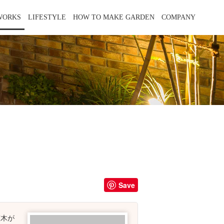
WORKS
LIFESTYLE
HOW TO MAKE GARDEN
COMPANY
Save
笠木が