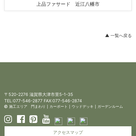
上品ファサード 近江八幡市
▲ 一覧へ戻る
〒520-2276 滋賀県大津市里5-1-35
TEL:
077-546-2877
FAX:077-546-2874
施工エリア
門まわり
|
カーポート
|
ウッドデッキ
|
ガーデンルーム
アクセスマップ