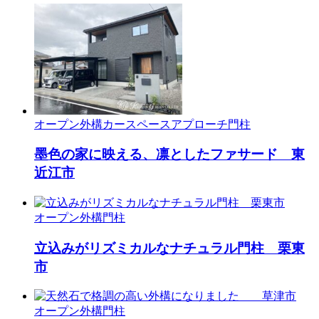
オープン外構
カースペース
アプローチ
門柱
墨色の家に映える、凛としたファサード 東
近江市
オープン外構
門柱
立込みがリズミカルなナチュラル門柱 栗東
市
オープン外構
門柱