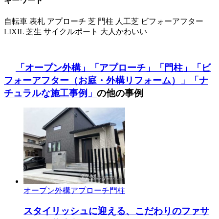
キーワード
自転車
表札
アプローチ
芝
門柱
人工芝
ビフォーアフター
LIXIL
芝生
サイクルポート
大人かわいい
「オープン外構」
「アプローチ」
「門柱」
「ビ
フォーアフター（お庭・外構リフォーム）」
「ナ
チュラルな施工事例」
の他の事例
オープン外構
アプローチ
門柱
スタイリッシュに迎える、こだわりのファサ