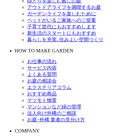
ゆとりを楽しむ癒しの庭
アウトドアライフを満喫するお庭
ガーデンライフを楽しむために
ペットがいるご家族へのご提案
子育て世代にもおすすめします
新生活のスタートにもおすすめ
暮らしを充実､住みよい空間づくり
HOW TO MAKE GARDEN
お仕事の流れ
サービス内容
よくある質問
お庭の相談会
エクステリアコラム
おすすめ商品
マツモト物置
マンションなど緑の管理
法人向け外構のご相談
お庭･外構 業者の見分け方
COMPANY