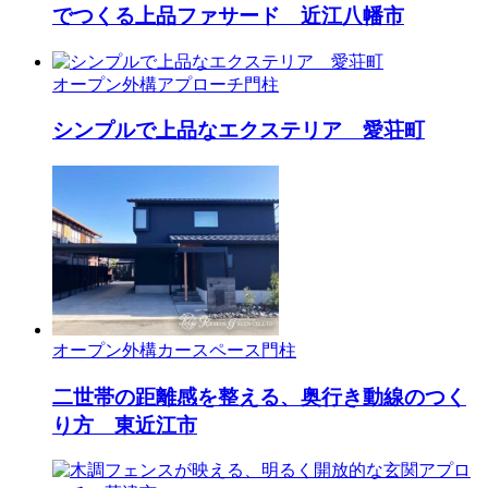
でつくる上品ファサード 近江八幡市
オープン外構
アプローチ
門柱
シンプルで上品なエクステリア 愛荘町
オープン外構
カースペース
門柱
二世帯の距離感を整える、奥行き動線のつく
り方 東近江市