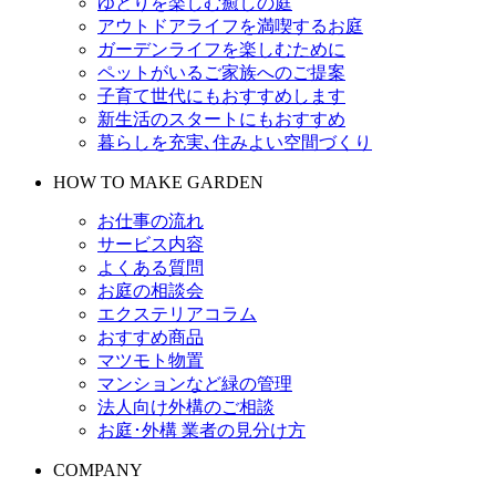
ゆとりを楽しむ癒しの庭
アウトドアライフを満喫するお庭
ガーデンライフを楽しむために
ペットがいるご家族へのご提案
子育て世代にもおすすめします
新生活のスタートにもおすすめ
暮らしを充実､住みよい空間づくり
HOW TO MAKE GARDEN
お仕事の流れ
サービス内容
よくある質問
お庭の相談会
エクステリアコラム
おすすめ商品
マツモト物置
マンションなど緑の管理
法人向け外構のご相談
お庭･外構 業者の見分け方
COMPANY