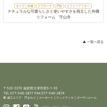
オープン外構
アプローチ
門柱
ビフォーアフター
ナチュラルな可愛らしさと使いやすさを両立した外構
リフォーム 守山市
▲ 一覧へ戻る
〒520-2276 滋賀県大津市里5-1-35
TEL:
077-546-2877
FAX:077-546-2874
施工エリア
門まわり
|
カーポート
|
ウッドデッキ
|
ガーデンルーム