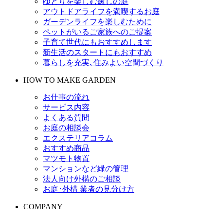
ゆとりを楽しむ癒しの庭
アウトドアライフを満喫するお庭
ガーデンライフを楽しむために
ペットがいるご家族へのご提案
子育て世代にもおすすめします
新生活のスタートにもおすすめ
暮らしを充実､住みよい空間づくり
HOW TO MAKE GARDEN
お仕事の流れ
サービス内容
よくある質問
お庭の相談会
エクステリアコラム
おすすめ商品
マツモト物置
マンションなど緑の管理
法人向け外構のご相談
お庭･外構 業者の見分け方
COMPANY