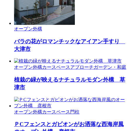
オープン外構
バラの花がロマンチックなアイアン手すり
大津市
オープン外構
カースペース
アプローチ
ガーデン・和庭
植栽の緑が映えるナチュラルモダン外構 草
津市
オープン外構
カースペース
門柱
ＰCフェンスとガビオンがお洒落な西海岸風