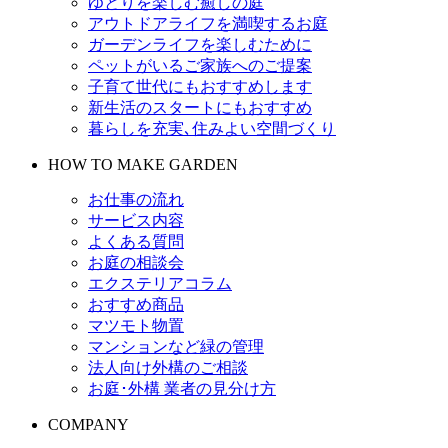
ゆとりを楽しむ癒しの庭
アウトドアライフを満喫するお庭
ガーデンライフを楽しむために
ペットがいるご家族へのご提案
子育て世代にもおすすめします
新生活のスタートにもおすすめ
暮らしを充実､住みよい空間づくり
HOW TO MAKE GARDEN
お仕事の流れ
サービス内容
よくある質問
お庭の相談会
エクステリアコラム
おすすめ商品
マツモト物置
マンションなど緑の管理
法人向け外構のご相談
お庭･外構 業者の見分け方
COMPANY