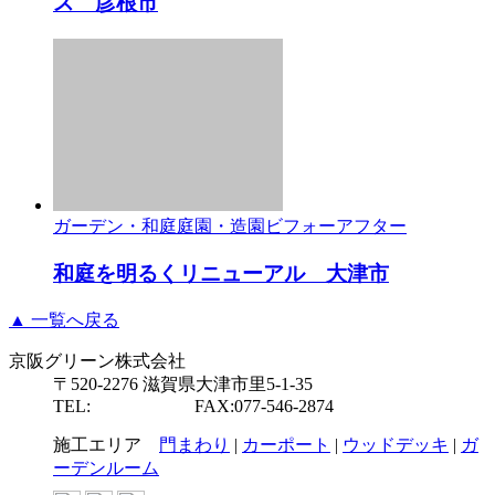
ス 彦根市
ガーデン・和庭
庭園・造園
ビフォーアフター
和庭を明るくリニューアル 大津市
▲ 一覧へ戻る
京阪グリーン株式会社
〒520-2276 滋賀県大津市里5-1-35
TEL:
077-546-2877
FAX:077-546-2874
施工エリア
門まわり
|
カーポート
|
ウッドデッキ
|
ガ
ーデンルーム