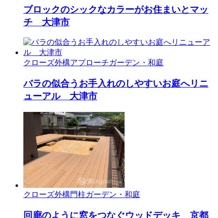
ブロックのシックなカラーがお住まいとマッ
チ 大津市
クローズ外構
アプローチ
ガーデン・和庭
バラの似合うお手入れのしやすいお庭へリニ
ューアル 大津市
クローズ外構
門柱
ガーデン・和庭
回廊のように窓をつなぐウッドデッキ 京都