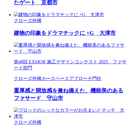
たゲート 京都市
クローズ外構
建物の印象をドラマチックに +G 大津市
第48回 EXSIOR 施工デザインコンテスト 2025 ファサ
ード部門
クローズ外構
カースペース
アプローチ
門柱
重厚感と開放感を兼ね備えた、機能美のある
ファサード 守山市
クローズ外構