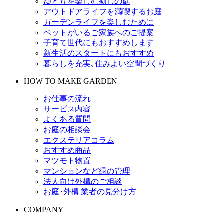
ゆとりを楽しむ癒しの庭
アウトドアライフを満喫するお庭
ガーデンライフを楽しむために
ペットがいるご家族へのご提案
子育て世代にもおすすめします
新生活のスタートにもおすすめ
暮らしを充実､住みよい空間づくり
HOW TO MAKE GARDEN
お仕事の流れ
サービス内容
よくある質問
お庭の相談会
エクステリアコラム
おすすめ商品
マツモト物置
マンションなど緑の管理
法人向け外構のご相談
お庭･外構 業者の見分け方
COMPANY