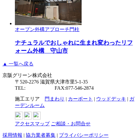
オープン外構
アプローチ
門柱
ナチュラルでおしゃれに生まれ変わったリフ
ォーム外構 守山市
▲ 一覧へ戻る
京阪グリーン株式会社
〒520-2276 滋賀県大津市里5-1-35
TEL:
077-546-2877
FAX:077-546-2874
施工エリア
門まわり
|
カーポート
|
ウッドデッキ
|
ガ
ーデンルーム
アクセスマップ
ご相談・お問合せ
採用情報
|
協力業者募集
|
プライバシーポリシー