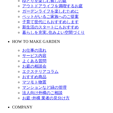
ゆとりを楽しむ癒しの庭
アウトドアライフを満喫するお庭
ガーデンライフを楽しむために
ペットがいるご家族へのご提案
子育て世代にもおすすめします
新生活のスタートにもおすすめ
暮らしを充実､住みよい空間づくり
HOW TO MAKE GARDEN
お仕事の流れ
サービス内容
よくある質問
お庭の相談会
エクステリアコラム
おすすめ商品
マツモト物置
マンションなど緑の管理
法人向け外構のご相談
お庭･外構 業者の見分け方
COMPANY