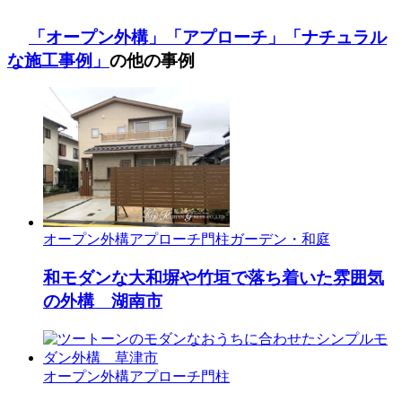
「オープン外構」
「アプローチ」
「ナチュラル
な施工事例」
の他の事例
オープン外構
アプローチ
門柱
ガーデン・和庭
和モダンな大和塀や竹垣で落ち着いた雰囲気
の外構 湖南市
オープン外構
アプローチ
門柱