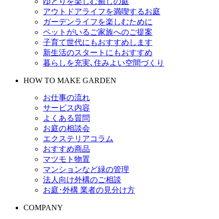
ゆとりを楽しむ癒しの庭
アウトドアライフを満喫するお庭
ガーデンライフを楽しむために
ペットがいるご家族へのご提案
子育て世代にもおすすめします
新生活のスタートにもおすすめ
暮らしを充実､住みよい空間づくり
HOW TO MAKE GARDEN
お仕事の流れ
サービス内容
よくある質問
お庭の相談会
エクステリアコラム
おすすめ商品
マツモト物置
マンションなど緑の管理
法人向け外構のご相談
お庭･外構 業者の見分け方
COMPANY