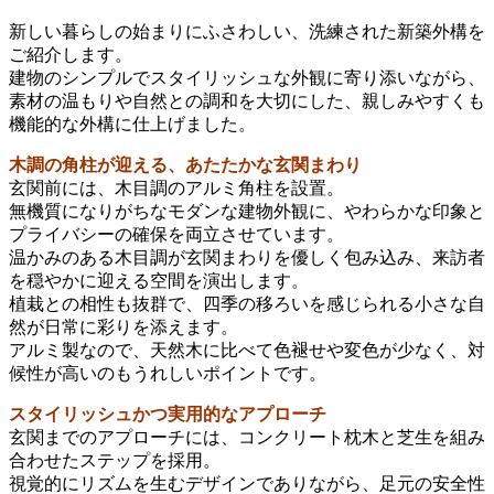
新しい暮らしの始まりにふさわしい、洗練された新築外構を
ご紹介します。
建物のシンプルでスタイリッシュな外観に寄り添いながら、
素材の温もりや自然との調和を大切にした、親しみやすくも
機能的な外構に仕上げました。
木調の角柱が迎える、あたたかな玄関まわり
玄関前には、木目調のアルミ角柱を設置。
無機質になりがちなモダンな建物外観に、やわらかな印象と
プライバシーの確保を両立させています。
温かみのある木目調が玄関まわりを優しく包み込み、来訪者
を穏やかに迎える空間を演出します。
植栽との相性も抜群で、四季の移ろいを感じられる小さな自
然が日常に彩りを添えます。
アルミ製なので、天然木に比べて色褪せや変色が少なく、対
候性が高いのもうれしいポイントです。
スタイリッシュかつ実用的なアプローチ
玄関までのアプローチには、コンクリート枕木と芝生を組み
合わせたステップを採用。
視覚的にリズムを生むデザインでありながら、足元の安全性