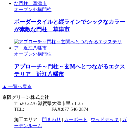
オープン外構
門柱
ボーダータイルと縦ラインでシックなカラー
が素敵な門柱 草津市
オープン外構
門柱
アプローチ～門柱～玄関へとつながるエクス
テリア 近江八幡市
▲ 一覧へ戻る
京阪グリーン株式会社
〒520-2276 滋賀県大津市里5-1-35
TEL:
077-546-2877
FAX:077-546-2874
施工エリア
門まわり
|
カーポート
|
ウッドデッキ
|
ガ
ーデンルーム