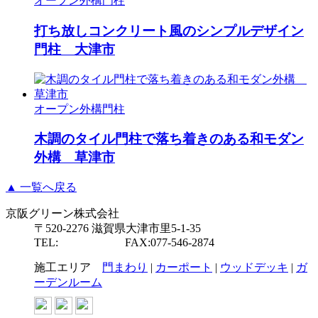
オープン外構
門柱
打ち放しコンクリート風のシンプルデザイン
門柱 大津市
オープン外構
門柱
木調のタイル門柱で落ち着きのある和モダン
外構 草津市
▲ 一覧へ戻る
京阪グリーン株式会社
〒520-2276 滋賀県大津市里5-1-35
TEL:
077-546-2877
FAX:077-546-2874
施工エリア
門まわり
|
カーポート
|
ウッドデッキ
|
ガ
ーデンルーム