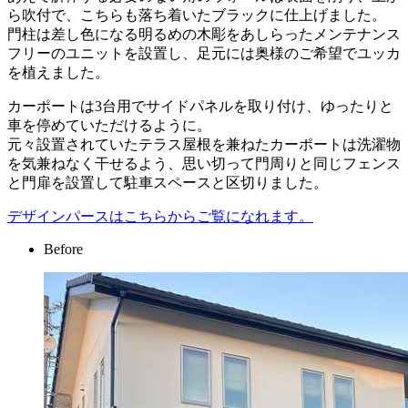
ら吹付で、こちらも落ち着いたブラックに仕上げました。
門柱は差し色になる明るめの木彫をあしらったメンテナンス
フリーのユニットを設置し、足元には奥様のご希望でユッカ
を植えました。
カーポートは3台用でサイドパネルを取り付け、ゆったりと
車を停めていただけるように。
元々設置されていたテラス屋根を兼ねたカーポートは洗濯物
を気兼ねなく干せるよう、思い切って門周りと同じフェンス
と門扉を設置して駐車スペースと区切りました。
デザインパースはこちらからご覧になれます。
Before