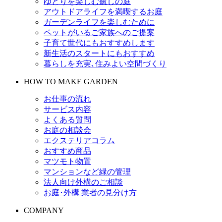
ゆとりを楽しむ癒しの庭
アウトドアライフを満喫するお庭
ガーデンライフを楽しむために
ペットがいるご家族へのご提案
子育て世代にもおすすめします
新生活のスタートにもおすすめ
暮らしを充実､住みよい空間づくり
HOW TO MAKE GARDEN
お仕事の流れ
サービス内容
よくある質問
お庭の相談会
エクステリアコラム
おすすめ商品
マツモト物置
マンションなど緑の管理
法人向け外構のご相談
お庭･外構 業者の見分け方
COMPANY