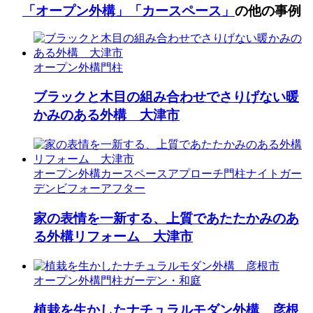
「オープン外構」
「カースペース」
の他の事例
オープン外構
門柱
ブラックと木目の組み合わせでさりげない暖
かみのある外構 大津市
オープン外構
カースペース
アプローチ
門柱
ナイトガー
デン
ビフォーアフター
家の表情を一新する、上質であたたかみのあ
る外構リフォーム 大津市
オープン外構
門柱
ガーデン・和庭
植栽を生かしたナチュラルモダン外構 彦根