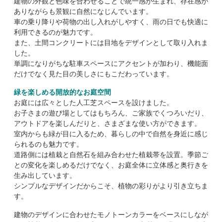
建物の外観と色味を合わせることで統一感が生まれ、存在感が
ありながらも景観に自然になじんでいます。
車の乗り降りや荷物の出し入れがしやすく、雨の日でも快適に
利用できるのが魅力です。
また、土間コンクリートには目地をデザインとして取り入れま
した。
単調になりがちな駐車スペースにアクセントが加わり、機能面
だけでなく見た目の美しさにもこだわっています。
緑を楽しめる開放的なお庭空間
お庭には広々とした人工芝スペースを設けました。
お子さまの遊び場としてはもちろん、ご家族でくつろいだり、
アウトドアを楽しんだりと、さまざまな使い方ができます。
室内からも緑が目に入るため、暮らしの中で自然を身近に感じ
られるのも魅力です。
道路側には植栽と自然石を組み合わせた植栽帯を設置。季節ご
との変化を楽しめるだけでなく、お庭全体に立体感と奥行きを
生み出しています。
シンプルなデザインだからこそ、植物の彩りがより引き立ちま
す。
建物のデザインに合わせたモノトーンカラーをベースにしなが