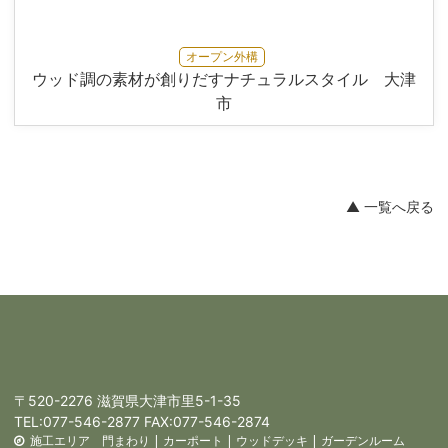
オープン外構
ウッド調の素材が創りだすナチュラルスタイル 大津
市
▲ 一覧へ戻る
〒520-2276 滋賀県大津市里5-1-35
TEL:
077-546-2877
FAX:077-546-2874
施工エリア
門まわり
|
カーポート
|
ウッドデッキ
|
ガーデンルーム