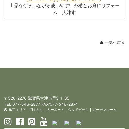
上品な佇まいながら使いやすい外構とお庭にリフォー
ム 大津市
▲ 一覧へ戻る
〒520-2276 滋賀県大津市里5-1-35
TEL:
077-546-2877
FAX:077-546-2874
施工エリア
門まわり
|
カーポート
|
ウッドデッキ
|
ガーデンルーム