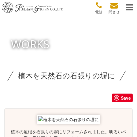
電話
問合せ
WORKS
植木を天然石の石張りの塀に
Save
植木の垣根を石張りの塀にリフォームされました。明るいベ