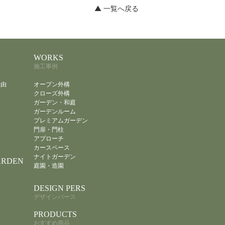
▲ 一覧へ戻る
WORKS
施工事例
理由
オープン外構
クローズ外構
ガーデン・和庭
ガーデンルーム
プレミアムガーデン
門扉・門柱
アプローチ
カースペース
ナイトガーデン
ARDEN
庭園・造園
DESIGN PERS
デザインパース
PRODUCTS
おすすめ商品