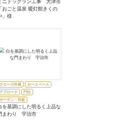
ミニドッグラン工事 大津市
「おごと温泉 暖灯館きくの
や」様
クローズ外構
カースペース
アプローチ
門柱
ガーデン・和庭
白を基調にした明るく上品な
門まわり 宇治市