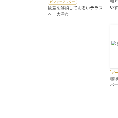
和
ビフォーアフター
や
段差を解消して明るいテラス
へ 大津市
ガー
濡
パ