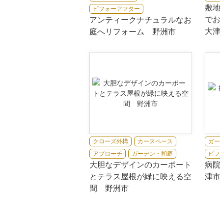
敷
ビフォーアフター
で
アンティークナチュラルなお
大
庭へリフォーム 野洲市
クローズ外構
カースペース
ガー
アプローチ
ガーデン・和庭
ビフ
大胆なデザインのカーポート
病
とテラス屋根が緑に映える空
津
間 野洲市