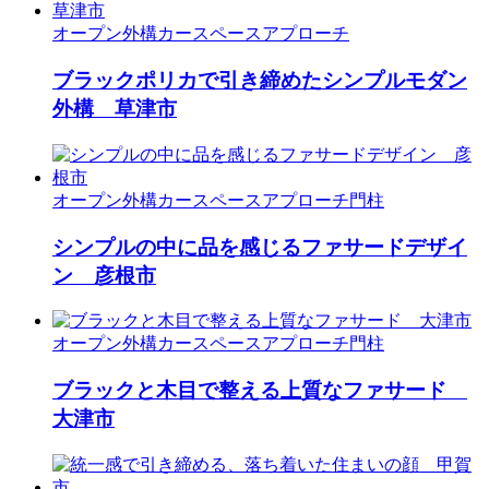
オープン外構
カースペース
アプローチ
ブラックポリカで引き締めたシンプルモダン
外構 草津市
オープン外構
カースペース
アプローチ
門柱
シンプルの中に品を感じるファサードデザイ
ン 彦根市
オープン外構
カースペース
アプローチ
門柱
ブラックと木目で整える上質なファサード
大津市