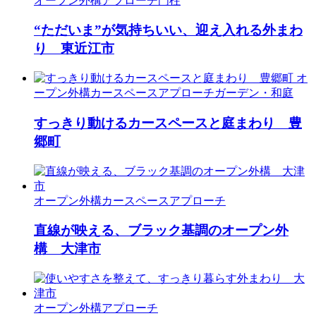
オープン外構
アプローチ
門柱
“ただいま”が気持ちいい、迎え入れる外まわ
り 東近江市
オ
ープン外構
カースペース
アプローチ
ガーデン・和庭
すっきり動けるカースペースと庭まわり 豊
郷町
オープン外構
カースペース
アプローチ
直線が映える、ブラック基調のオープン外
構 大津市
オープン外構
アプローチ