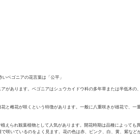
赤いベゴニアの花言葉は「公平」
ニアがあります。ベゴニアはシュウカイドウ科の多年草または半低木の
雄花と雌花が咲くという特徴があります。一般に八重咲きが雄花で、一
で植えられ観葉植物として人気があります。開花時期は品種によっても
花壇で咲いているのをよく見ます。花の色は赤、ピンク、白、黄、紫など