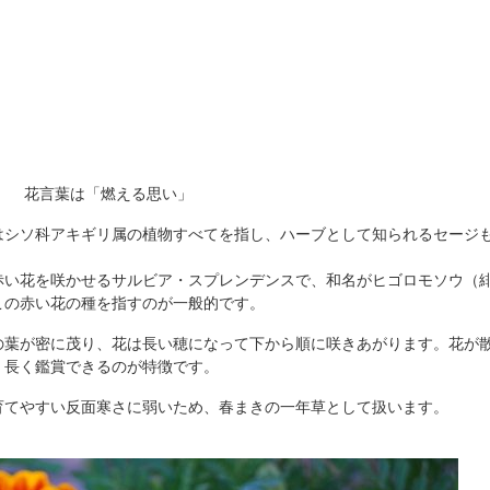
花言葉は「燃える思い」
はシソ科アキギリ属の植物すべてを指し、ハーブとして知られるセージ
赤い花を咲かせるサルビア・スプレンデンスで、和名がヒゴロモソウ（
この赤い花の種を指すのが一般的です。
の葉が密に茂り、花は長い穂になって下から順に咲きあがります。花が
、長く鑑賞できるのが特徴です。
育てやすい反面寒さに弱いため、春まきの一年草として扱います。