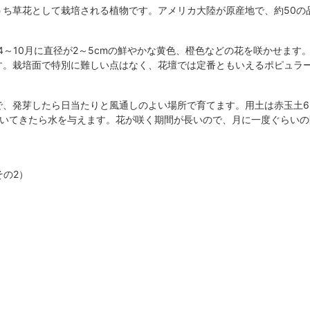
うち草花として栽培される植物です。アメリカ大陸が原産地で、約50の
、4～10月に直径が2～5cmの鮮やかな黄色、橙色などの花を咲かせます
す。栽培面で特別に難しい点はなく、花壇では定番ともいえるポピュラ
で、発芽したら日当たりと風通しのよい場所で育てます。用土は赤玉土6
乾いてきたら水を与えます。花が咲く期間が長いので、月に一度ぐらいの