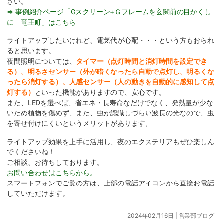
さい。
⇒ 事例紹介ページ「Gスクリーン+Ｇフレームを玄関前の目かくし
に 竜王町」はこちら
ライトアップしたいけれど、電気代が心配・・・という方もおられ
ると思います。
夜間照明については、
タイマー（点灯時間と消灯時間を設定でき
る）、明るさセンサー（外が暗くなったら自動で点灯し、明るくな
ったら消灯する）、人感センサー（人の動きを自動的に感知して点
灯する）
といった機能がありますので、安心です。
また、LEDを選べば、省エネ・長寿命なだけでなく、発熱量が少な
いため植物を傷めず、また、虫が認識しづらい波長の光なので、虫
を寄せ付けにくいというメリットがあります。
ライトアップ効果を上手に活用し、夜のエクステリアもぜひ楽しん
でくださいね！
ご相談、お待ちしております。
お問い合わせはこちらから。
スマートフォンでご覧の方は、上部の電話アイコンから直接お電話
していただけます。
2024年02月16日 |
営業部ブログ