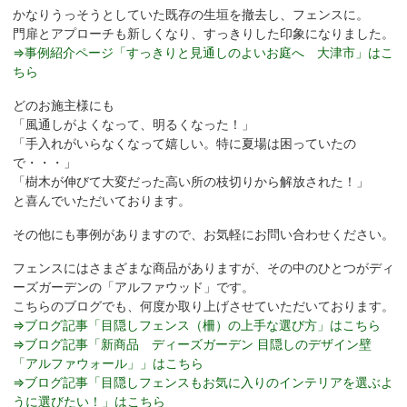
かなりうっそうとしていた既存の生垣を撤去し、フェンスに。
門扉とアプローチも新しくなり、すっきりした印象になりました。
⇒事例紹介ページ「すっきりと見通しのよいお庭へ 大津市」はこ
ちら
どのお施主様にも
「風通しがよくなって、明るくなった！」
「手入れがいらなくなって嬉しい。特に夏場は困っていたの
で・・・」
「樹木が伸びて大変だった高い所の枝切りから解放された！」
と喜んでいただいております。
その他にも事例がありますので、お気軽にお問い合わせください。
フェンスにはさまざまな商品がありますが、その中のひとつがディ
ーズガーデンの「アルファウッド」です。
こちらのブログでも、何度か取り上げさせていただいております。
⇒ブログ記事「目隠しフェンス（柵）の上手な選び方」はこちら
⇒ブログ記事「新商品 ディーズガーデン 目隠しのデザイン壁
「アルファウォール」」はこちら
⇒ブログ記事「目隠しフェンスもお気に入りのインテリアを選ぶよ
うに選びたい！」はこちら