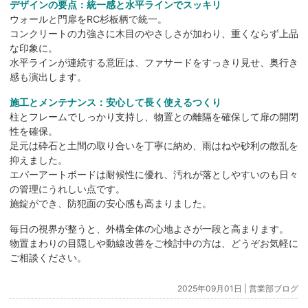
デザインの要点：統一感と水平ラインでスッキリ
ウォールと門扉をRC杉板柄で統一。
コンクリートの力強さに木目のやさしさが加わり、重くならず上品
な印象に。
水平ラインが連続する意匠は、ファサードをすっきり見せ、奥行き
感も演出します。
施工とメンテナンス：安心して長く使えるつくり
柱とフレームでしっかり支持し、物置との離隔を確保して扉の開閉
性を確保。
足元は砕石と土間の取り合いを丁寧に納め、雨はねや砂利の散乱を
抑えました。
エバーアートボードは耐候性に優れ、汚れが落としやすいのも日々
の管理にうれしい点です。
施錠ができ、防犯面の安心感も高まりました。
毎日の視界が整うと、外構全体の心地よさが一段と高まります。
物置まわりの目隠しや動線改善をご検討中の方は、どうぞお気軽に
ご相談ください。
2025年09月01日 |
営業部ブログ