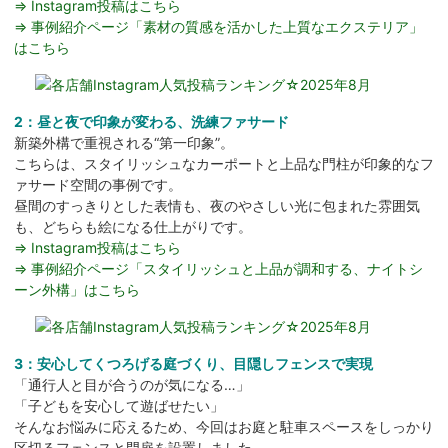
⇒ Instagram投稿はこちら
⇒ 事例紹介ページ「素材の質感を活かした上質なエクステリア」
はこちら
2：昼と夜で印象が変わる、洗練ファサード
新築外構で重視される“第一印象”。
こちらは、スタイリッシュなカーポートと上品な門柱が印象的なフ
ァサード空間の事例です。
昼間のすっきりとした表情も、夜のやさしい光に包まれた雰囲気
も、どちらも絵になる仕上がりです。
⇒ Instagram投稿はこちら
⇒ 事例紹介ページ「スタイリッシュと上品が調和する、ナイトシ
ーン外構」はこちら
3：安心してくつろげる庭づくり、目隠しフェンスで実現
「通行人と目が合うのが気になる…」
「子どもを安心して遊ばせたい」
そんなお悩みに応えるため、今回はお庭と駐車スペースをしっかり
区切るフェンスと門扉を設置しました。