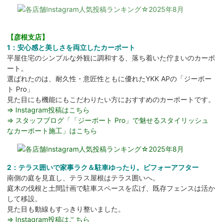
【彦根支店】
1：安心感と美しさを両立したカーポート
平屋住宅のシンプルな外観に調和する、落ち着いた佇まいのカーポ
ート。
選ばれたのは、耐久性・意匠性ともに優れたYKK APの「ジーポー
ト Pro」
見た目にも機能にもこだわりたい方におすすめのカーポートです。
⇒ Instagram投稿はこちら
⇒ スタッフブログ「「ジーポート Pro」で魅せるスタイリッシュ
なカーポート施工」はこちら
2：テラス囲いで家事ラク＆駐車ゆったり。ビフォーアフター
南側の庭を見直し、テラス屋根はテラス囲いへ。
庭木の伐根と土間計画で駐車スペースを広げ、既存フェンスは活か
して移設。
見た目も動線もすっきり整いました。
⇒ Instagram投稿はこちら