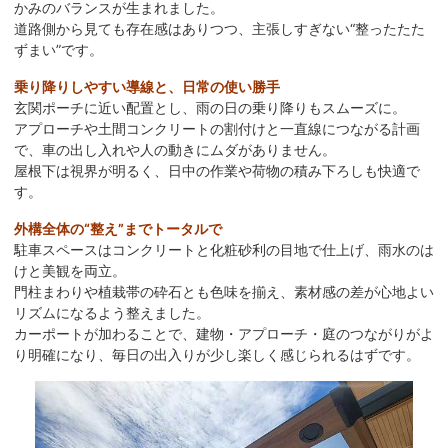
かみのバランスが生まれました。
道路側から見ても存在感はありつつ、主張しすぎない“整ったたた
ずまい”です。
乗り降りしやすい導線と、日常の使い勝手
玄関ポーチに近い配置とし、雨の日の乗り降りもスムーズに。
アプローチや土間コンクリートの割付けと一直線につながる計画
で、車の出し入れや人の動きにムダがありません。
屋根下は視界が明るく、日中の作業や荷物の積み下ろしも快適で
す。
外構全体の“整え”までトータルで
駐車スペースはコンクリートと化粧砂利の目地で仕上げ、雨水のは
けと美観を両立。
門柱まわりや植栽帯の砕石とも色味を揃え、素材感の差が心地よい
リズムになるよう整えました。
カーポートが加わることで、建物・アプローチ・庭のつながりがよ
り明確になり、毎日の出入りが少し楽しく感じられるはずです。