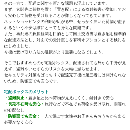
その一方で、配送に関する新たな課題も浮上しています。
まず、玄関先に荷物を置く「置き配」による盗難被害が増加してお
り安心して荷物を受け取ることが難しくなってきています。
ネットショッピングの利用が広がる中、せっかく届いた荷物が盗ま
れるという不安は誰にとっても身近な問題です。
また、再配達の負担軽減を目的として国土交通省は置き配を標準的
な配達方法とし、対面での受け渡しを有料オプションとする検討を
はじめました。
今後は受け取り方法の選択がより重要になるでしょう。
そこでおすすめなのが宅配ボックス。配達されても外から中身が見
えず、盗難やいたずらのリスクを大幅に減らせます。
セキュリティ対策もばっちりで配達完了後は第三者には開けられな
いため、防犯面でも安心です。
宅配ボックスのメリット
・盗難防止：
置き配と比べ荷物が見えにくく、鍵付きで安心
・長期不在時も安心：
旅行などで不在でも荷物を受け取れ、雨濡れ
の心配なし
・防犯面でも安全：
一人で過ごす女性やお子さんもおうちから出る
必要がなく安心