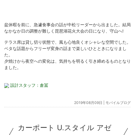
盆休暇を前に、急遽食事会の話が中松リーダーから出ました。結局
なかなか日の調整が難しく琵琶湖花火大会の日になり、守山へ!
テラス席は貸し切り状態で、風も心地良くオシャレな空間でした。
ベタな話題からフリーザ変身の話まで楽しいひとときになりまし
た。
夕焼けから夜空への変化は、気持ちを明るく引き締めるものとなり
ました。
設計スタッフ：倉冨
2019年08月09日 |
モバイルブログ
カーポート U.スタイル アゼ