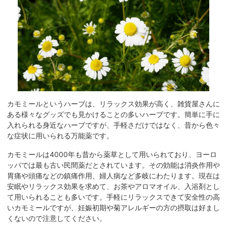
カモミールというハーブは、リラックス効果が高く、雑貨屋さんに
ある様々なグッズでも見かけることの多いハーブです。簡単に手に
入れられる身近なハーブですが、手軽さだけではなく、昔から色々
な症状に用いられる万能薬です。
カモミールは4000年も昔から薬草として用いられており、ヨーロ
ッパでは最も古い民間薬だとされています。その効能は消炎作用や
胃痛や頭痛などの鎮痛作用、婦人病など多岐にわたります。現在は
安眠やリラックス効果を求めて、お茶やアロマオイル、入浴剤とし
て用いられることも多いです。手軽にリラックスできて安全性の高
いカモミールですが、妊娠初期や菊アレルギーの方の摂取は好まし
くないので注意してください。