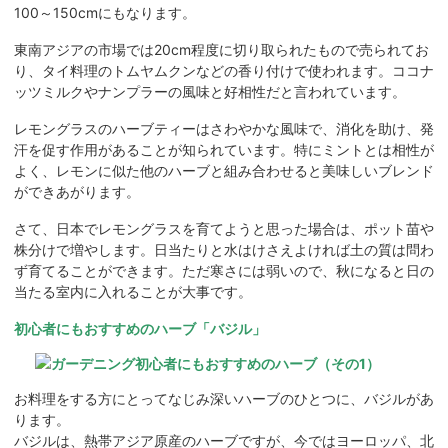
100～150cmにもなります。
東南アジアの市場では20cm程度に切り取られたもので売られてお
り、タイ料理のトムヤムクンなどの香り付けで使われます。ココナ
ッツミルクやナンプラーの風味と好相性だと言われています。
レモングラスのハーブティーはさわやかな風味で、消化を助け、発
汗を促す作用があることが知られています。特にミントとは相性が
よく、レモンに似た他のハーブと組み合わせると美味しいブレンド
ができあがります。
さて、日本でレモングラスを育てようと思った場合は、ポット苗や
株分けで増やします。日当たりと水はけさえよければ土の質は問わ
ず育てることができます。ただ寒さには弱いので、秋になると日の
当たる室内に入れることが大事です。
初心者にもおすすめのハーブ「バジル」
お料理をする方にとってなじみ深いハーブのひとつに、バジルがあ
ります。
バジルは、熱帯アジア原産のハーブですが、今ではヨーロッパ、北