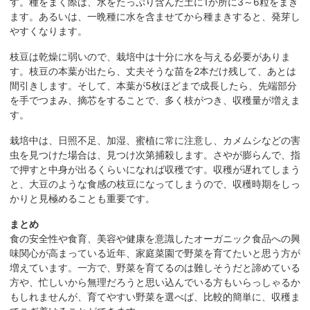
す。種をまく際は、水をたっぷり含んだ土に1か所に3～6粒をまき
ます。あるいは、一晩種に水を含ませてから種まきすると、発芽し
やすくなります。
枝豆は乾燥に弱いので、栽培中は十分に水を与える必要がありま
す。枝豆の本葉が出たら、丈夫そうな苗を2本だけ残して、あとは
間引きします。そして、本葉が5枚ほどまで成長したら、先端部分
を手でつまみ、摘芯をすることで、多く枝がつき、収穫量が増えま
す。
栽培中は、日照不足、加湿、蜜植に常に注意し、カメムシなどの害
虫を見つけた場合は、見つけ次第捕殺します。さやが膨らんで、指
で押すと中身が出るくらいになれば収穫です。収穫が遅れてしまう
と、大豆のような食感の枝豆になってしまうので、収穫時期をしっ
かりと見極めることも重要です。
まとめ
食の安全性や食育、美容や健康を意識したオーガニック食品への興
味関心が高まっている近年、家庭菜園で野菜を育てたいと思う方が
増えています。一方で、野菜を育てるのは難しそうだと諦めている
方や、忙しいから無理だろうと思い込んでいる方もいらっしゃるか
もしれませんが、育てやすい野菜を選べば、比較的簡単に、収穫ま