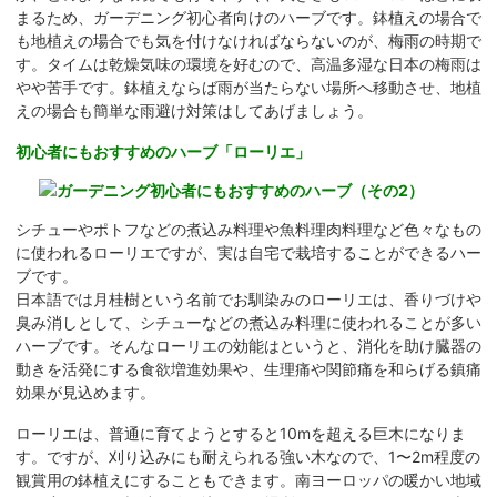
まるため、ガーデニング初心者向けのハーブです。鉢植えの場合で
も地植えの場合でも気を付けなければならないのが、梅雨の時期で
す。タイムは乾燥気味の環境を好むので、高温多湿な日本の梅雨は
やや苦手です。鉢植えならば雨が当たらない場所へ移動させ、地植
えの場合も簡単な雨避け対策はしてあげましょう。
初心者にもおすすめのハーブ「ローリエ」
シチューやポトフなどの煮込み料理や魚料理肉料理など色々なもの
に使われるローリエですが、実は自宅で栽培することができるハー
ブです。
日本語では月桂樹という名前でお馴染みのローリエは、香りづけや
臭み消しとして、シチューなどの煮込み料理に使われることが多い
ハーブです。そんなローリエの効能はというと、消化を助け臓器の
動きを活発にする食欲増進効果や、生理痛や関節痛を和らげる鎮痛
効果が見込めます。
ローリエは、普通に育てようとすると10mを超える巨木になりま
す。ですが、刈り込みにも耐えられる強い木なので、1〜2m程度の
観賞用の鉢植えにすることもできます。南ヨーロッパの暖かい地域