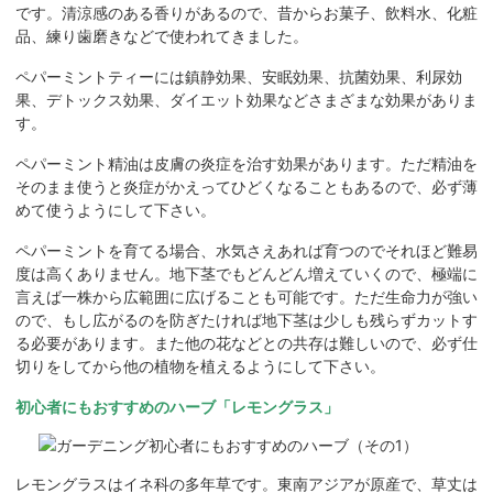
です。清涼感のある香りがあるので、昔からお菓子、飲料水、化粧
品、練り歯磨きなどで使われてきました。
ペパーミントティーには鎮静効果、安眠効果、抗菌効果、利尿効
果、デトックス効果、ダイエット効果などさまざまな効果がありま
す。
ペパーミント精油は皮膚の炎症を治す効果があります。ただ精油を
そのまま使うと炎症がかえってひどくなることもあるので、必ず薄
めて使うようにして下さい。
ペパーミントを育てる場合、水気さえあれば育つのでそれほど難易
度は高くありません。地下茎でもどんどん増えていくので、極端に
言えば一株から広範囲に広げることも可能です。ただ生命力が強い
ので、もし広がるのを防ぎたければ地下茎は少しも残らずカットす
る必要があります。また他の花などとの共存は難しいので、必ず仕
切りをしてから他の植物を植えるようにして下さい。
初心者にもおすすめのハーブ「レモングラス」
レモングラスはイネ科の多年草です。東南アジアが原産で、草丈は