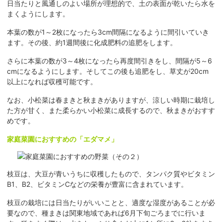
日当たりと風通しのよい場所が理想的で、土の表面が乾いたら水を
まくようにします。
本葉の数が1～2枚になったら3cm間隔になるように間引いていき
ます。その後、約1週間後に化成肥料の追肥をします。
さらに本葉の数が3～4枚になったら再度間引きをし、間隔が5～6
cmになるようにします。そしてこの後も追肥をし、草丈が20cm
以上になれば収穫可能です。
なお、小松菜は春まきと秋まきがありますが、涼しい時期に栽培し
た方が甘く、また柔らかい小松菜に成長するので、秋まきがおすす
めです。
家庭菜園におすすめの「エダマメ」
枝豆は、大豆が青いうちに収穫したもので、タンパク質やビタミン
B1、B2、ビタミンCなどの栄養が豊富に含まれています。
枝豆の栽培には日当たりがいいことと、適度な湿度があることが必
要なので、種まきは関東地域であれば6月下旬ごろまでに行いま