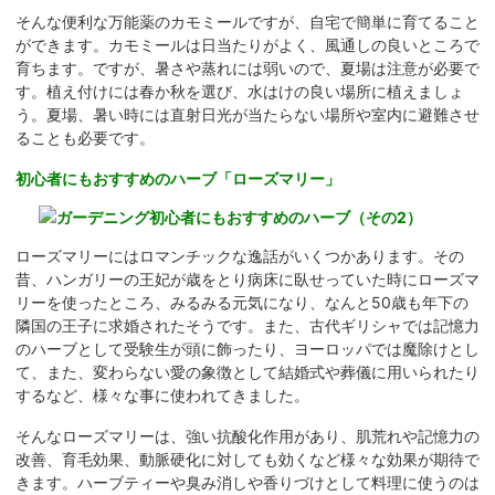
そんな便利な万能薬のカモミールですが、自宅で簡単に育てること
ができます。カモミールは日当たりがよく、風通しの良いところで
育ちます。ですが、暑さや蒸れには弱いので、夏場は注意が必要で
す。植え付けには春か秋を選び、水はけの良い場所に植えましょ
う。夏場、暑い時には直射日光が当たらない場所や室内に避難させ
ることも必要です。
初心者にもおすすめのハーブ「ローズマリー」
ローズマリーにはロマンチックな逸話がいくつかあります。その
昔、ハンガリーの王妃が歳をとり病床に臥せっていた時にローズマ
リーを使ったところ、みるみる元気になり、なんと50歳も年下の
隣国の王子に求婚されたそうです。また、古代ギリシャでは記憶力
のハーブとして受験生が頭に飾ったり、ヨーロッパでは魔除けとし
て、また、変わらない愛の象徴として結婚式や葬儀に用いられたり
するなど、様々な事に使われてきました。
そんなローズマリーは、強い抗酸化作用があり、肌荒れや記憶力の
改善、育毛効果、動脈硬化に対しても効くなど様々な効果が期待で
きます。ハーブティーや臭み消しや香りづけとして料理に使うのは