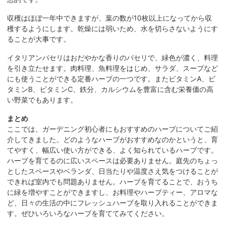
収穫はほぼ一年中できますが、葉の数が10枚以上になってから収
穫するようにします。乾燥には弱いため、水を切らさないようにす
ることが大事です。
イタリアンパセリはおだやかな香りのパセリで、緑色が濃く、料理
を引き立たせます。肉料理、魚料理をはじめ、サラダ、スープなど
にも使うことができる定番ハーブの一つです。またビタミンA、ビ
タミンB、ビタミンC、鉄分、カルシウムを豊富に含む栄養価の高
い野菜でもあります。
まとめ
ここでは、ガーデニング初心者にもおすすめのハーブについてご紹
介してきました。どのようなハーブがおすすめなのかというと、育
てやすく、幅広い使い方ができる、よく知られているハーブです。
ハーブを育てるのに広いスペースは必要ありません。庭先のちょっ
としたスペースやベランダ、日当たりや温度さえ気をつけることが
できれば室内でも問題ありません。ハーブを育てることで、おうち
に緑を増やすことができますし、お料理やハーブティー、アロマな
ど、日々の生活の中にフレッシュハーブを取り入れることができま
す。ぜひいろいろなハーブを育ててみてください。