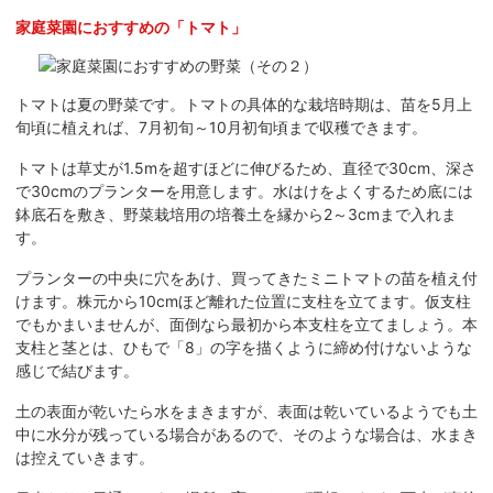
家庭菜園におすすめの「トマト」
トマトは夏の野菜です。トマトの具体的な栽培時期は、苗を5月上
旬頃に植えれば、7月初旬～10月初旬頃まで収穫できます。
トマトは草丈が1.5mを超すほどに伸びるため、直径で30cm、深さ
で30cmのプランターを用意します。水はけをよくするため底には
鉢底石を敷き、野菜栽培用の培養土を縁から2～3cmまで入れま
す。
プランターの中央に穴をあけ、買ってきたミニトマトの苗を植え付
けます。株元から10cmほど離れた位置に支柱を立てます。仮支柱
でもかまいませんが、面倒なら最初から本支柱を立てましょう。本
支柱と茎とは、ひもで「8」の字を描くように締め付けないような
感じで結びます。
土の表面が乾いたら水をまきますが、表面は乾いているようでも土
中に水分が残っている場合があるので、そのような場合は、水まき
は控えていきます。