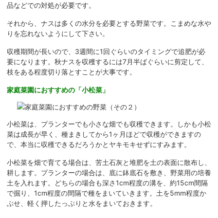
品などでの対処が必要です。
それから、ナスは多くの水分を必要とする野菜です。こまめな水や
りを忘れないようにして下さい。
収穫期間が長いので、3週間に1回ぐらいのタイミングで追肥が必
要になります。秋ナスを収穫するには7月半ばぐらいに剪定して、
枝をある程度切り落とすことが大事です。
家庭菜園におすすめの「小松菜」
小松菜は、プランターでも小さな畑でも収穫できます。しかも小松
菜は成長が早く、種まきしてから1ヶ月ほどで収穫ができますの
で、本当に収穫できるだろうかとヤキモキせずにすみます。
小松菜を畑で育てる場合は、苦土石灰と堆肥を土の表面に散布し、
耕します。プランターの場合は、底に鉢底石を敷き、野菜用の培養
土を入れます。どちらの場合も深さ1cm程度の溝を、約15cm間隔
で掘り、1cm程度の間隔で種をまいていきます。土を5mm程度か
ぶせ、軽く押したっぷりと水をまいておきます。