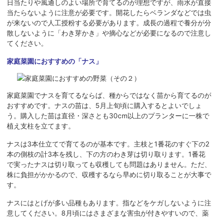
日当たりや風通しのよい場所で育てるのが理想ですが、雨水が直接
当たらないように注意が必要です。開花したらベランダなどでは虫
が来ないので人工授粉する必要があります。成長の過程で養分が分
散しないように「わき芽かき」や摘心などが必要になるので注意し
てください。
家庭菜園におすすめの「ナス」
家庭菜園でナスを育てるならば、種からではなく苗から育てるのが
おすすめです。ナスの苗は、5月上旬頃に購入するとよいでしょ
う。購入した苗は直径・深さとも30cm以上のプランターに一株で
植え支柱を立てます。
ナスは3本仕立てで育てるのが基本です。主枝と1番花のすぐ下の2
本の側枝の計3本を残し、下の方のわき芽は切り取ります。1番花
で実ったナスは切り取っても収穫しても問題はありません。ただ、
株に負担がかかるので、収穫するなら早めに切り取ることが大事で
す。
ナスにはとげが多い品種もあります。指などをケガしないように注
意してください。8月頃にはさまざまな害虫が付きやすいので、薬