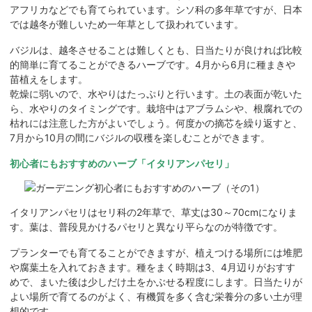
アフリカなどでも育てられています。シソ科の多年草ですが、日本
では越冬が難しいため一年草として扱われています。
バジルは、越冬させることは難しくとも、日当たりが良ければ比較
的簡単に育てることができるハーブです。4月から6月に種まきや
苗植えをします。
乾燥に弱いので、水やりはたっぷりと行います。土の表面が乾いた
ら、水やりのタイミングです。栽培中はアブラムシや、根腐れでの
枯れには注意した方がよいでしょう。何度かの摘芯を繰り返すと、
7月から10月の間にバジルの収穫を楽しむことができます。
初心者にもおすすめのハーブ「イタリアンパセリ」
イタリアンパセリはセリ科の2年草で、草丈は30～70cmになりま
す。葉は、普段見かけるパセリと異なり平らなのが特徴です。
プランターでも育てることができますが、植えつける場所には堆肥
や腐葉土を入れておきます。種をまく時期は3、4月辺りがおすす
めで、まいた後は少しだけ土をかぶせる程度にします。日当たりが
よい場所で育てるのがよく、有機質を多く含む栄養分の多い土が理
想的です。