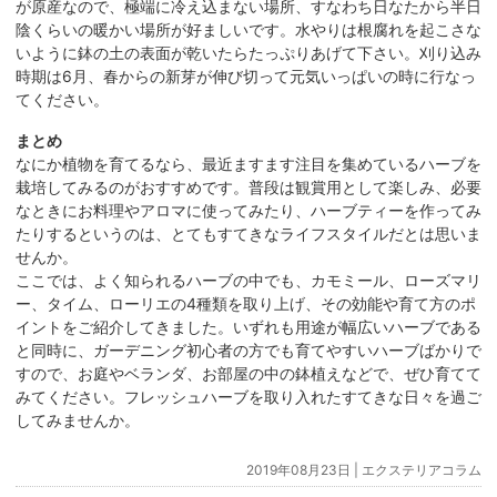
が原産なので、極端に冷え込まない場所、すなわち日なたから半日
陰くらいの暖かい場所が好ましいです。水やりは根腐れを起こさな
いように鉢の土の表面が乾いたらたっぷりあげて下さい。刈り込み
時期は6月、春からの新芽が伸び切って元気いっぱいの時に行なっ
てください。
まとめ
なにか植物を育てるなら、最近ますます注目を集めているハーブを
栽培してみるのがおすすめです。普段は観賞用として楽しみ、必要
なときにお料理やアロマに使ってみたり、ハーブティーを作ってみ
たりするというのは、とてもすてきなライフスタイルだとは思いま
せんか。
ここでは、よく知られるハーブの中でも、カモミール、ローズマリ
ー、タイム、ローリエの4種類を取り上げ、その効能や育て方のポ
イントをご紹介してきました。いずれも用途が幅広いハーブである
と同時に、ガーデニング初心者の方でも育てやすいハーブばかりで
すので、お庭やベランダ、お部屋の中の鉢植えなどで、ぜひ育てて
みてください。フレッシュハーブを取り入れたすてきな日々を過ご
してみませんか。
2019年08月23日 |
エクステリアコラム