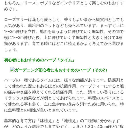
もちろん、リース、ポプリなどインテリアとして楽しむのもおすす
めです。
ローズマリーは花も可愛らしく、香りもよい事から観賞用としても
人気があり、栽培用のキットなども売られています。まっすぐ上に
1〜2m伸びる立性、地面を這うように伸びていく匍匐性、その間で
横に1〜2m伸びた後、上に伸びていく半匍匐性と大きく分けて3種
類があります。育てる時にはどこに植えるかよく考えてから選びま
しょう。
初心者にもおすすめのハーブ「タイム」
ハーブの一種であるタイムには、様々な効能があります。防腐剤と
して使われた歴史もあるほどの抗菌作用、ハーブティーにすると喉
の痛みや炎症を抑えてくれる鎮痛作用、また、清々しい香りによる
リラックス効果などが例としてあげられます。料理のスパイスとし
て使われる事も多く、主に魚や肉の臭みを消すために用いられ、特
に魚料理との相性が良いとされています。
基本的な育て方は「鉢植え」と「地植え」の二種類に分かれます
が、どのような環境でも育てやすく、大きさも30～40cmほどに収