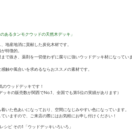
みのあるタンモクウッドの天然木デッキ」
し、地産地消に貢献した炭化木材です。
情が特徴的。
限まで抜き、薬剤を一切使わずに腐りに強いウッドデッキ材になってい
な感触や風合いを求めるならおススメの素材です。
人気のウッドデッキです！
ドデッキの販売数が関西でNo.1、全国でも第5位の実績があります）
ち着いた色あいになっており、空間になじみやすい色になっています。
していますので、ご来店の際にはお気軽にお申し付けください！