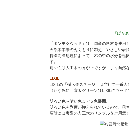
「暖か
「タンモクウッド」は、国産の杉材を使用
天然木本来のぬくもりに加え、やさしい表
特殊高温処理によって、木の中の水分を極
す。
耐久性は人工木の方が上ですが、より自然
LIXIL
LIXILの「樹ら楽ステージ」は当社で一番
（ちなみに、京阪グリーンはLIXILのウッ
明るい色～暗い色まで５色展開。
明るい色も彩度が抑えられているので、落
店舗には実際の人工木のサンプルをご用意