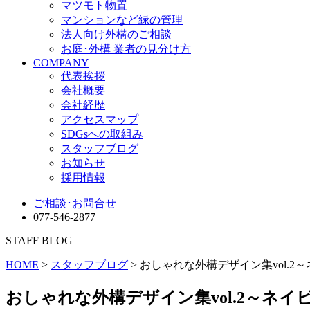
マツモト物置
マンションなど緑の管理
法人向け外構のご相談
お庭･外構 業者の見分け方
COMPANY
代表挨拶
会社概要
会社経歴
アクセスマップ
SDGsへの取組み
スタッフブログ
お知らせ
採用情報
ご相談･お問合せ
077-546-2877
STAFF BLOG
HOME
>
スタッフブログ
> おしゃれな外構デザイン集vol.2
おしゃれな外構デザイン集vol.2～ネイ