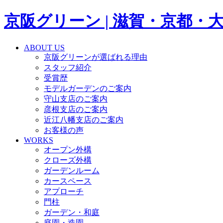
京阪グリーン | 滋賀・京都
ABOUT US
京阪グリーンが選ばれる理由
スタッフ紹介
受賞歴
モデルガーデンのご案内
守山支店のご案内
彦根支店のご案内
近江八幡支店のご案内
お客様の声
WORKS
オープン外構
クローズ外構
ガーデンルーム
カースペース
アプローチ
門柱
ガーデン・和庭
庭園・造園