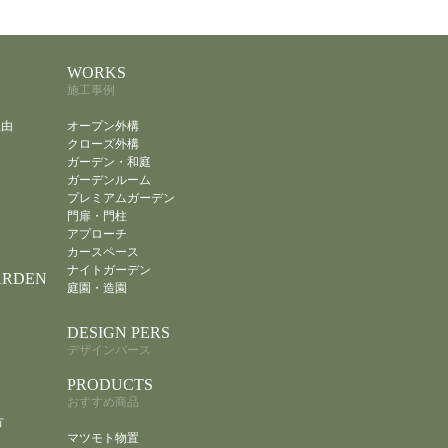
WORKS
施工事例
理由
オープン外構
クローズ外構
ガーデン・和庭
ガーデンルーム
プレミアムガーデン
門扉・門柱
アプローチ
カースペース
ナイトガーデン
ARDEN
庭園・造園
DESIGN PERS
デザインパース
PRODUCTS
おすすめ商品
方
マツモト物置