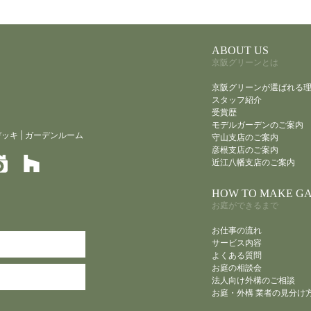
ABOUT US
京阪グリーンとは
京阪グリーンが選ばれる
スタッフ紹介
受賞歴
モデルガーデンのご案内
デッキ
|
ガーデンルーム
守山支店のご案内
彦根支店のご案内
近江八幡支店のご案内
HOW TO MAKE G
お庭ができるまで
お仕事の流れ
サービス内容
よくある質問
お庭の相談会
法人向け外構のご相談
お庭・外構 業者の見分け